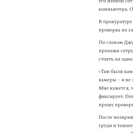
его избили со
компьютера. 
В прокуратуре
проверка по з
По словам Джу
пропажи сотру
стоять на одн
«Там были кам
камеры – я не 
Мне кажется, 
фиксирует. По
прошу провери
После возвращ
груди и тошно