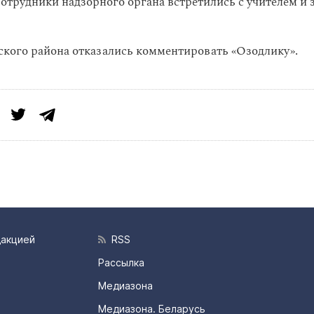
Сотрудники надзорного органа встретились с учителем и 
кого района отказались комментировать «Озодлику».
дакцией
RSS
Рассылка
Медиазона
Медиазона. Беларусь