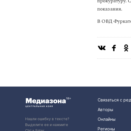
прокуратуру. 
показания.
В ОВД Фуркатс
Связаться с ре
Авторы
Нашли ошибку в тексте?
Онлайны
Выделите ее и нажмите
Регионы
Ctrl + Enter