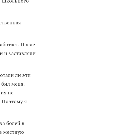
е школьного
ственная
аботает. После
и и заставляли
отали ли эти
 бил меня.
ния не
. Поэтому я
а болей в
 в местную