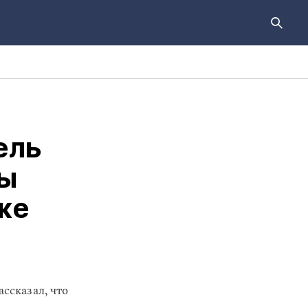
ель
ры
же
ссказал, что