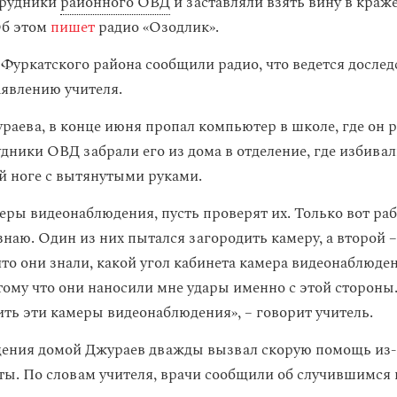
трудники
районного ОВД
и заставляли взять вину в краж
Об этом
пишет
радио «Озодлик».
 Фуркатского района сообщили радио, что ведется дослед
аявлению учителя.
раева, в конце июня пропал компьютер в школе, где он р
дники ОВД забрали его из дома в отделение, где избивал
ой ноге с вытянутыми руками.
еры видеонаблюдения, пусть проверят их. Только вот раб
знаю.​ Один из них пытался загородить камеру, а второй –
что они знали, какой угол кабинета камера видеонаблюде
тому что они наносили мне удары именно с этой стороны
ть эти камеры видеонаблюдения», ​– говорит учитель.
ения домой Джураев дважды вызвал скорую помощь из-з
ты. По словам учителя, врачи сообщили об случившимся