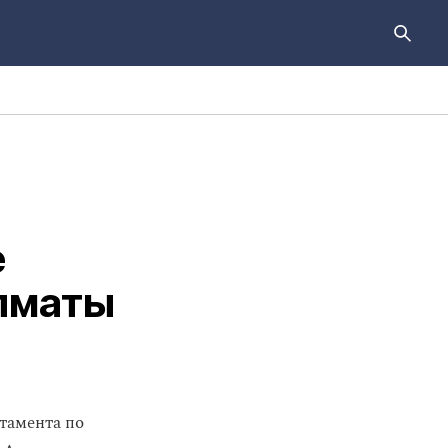
е
Алматы
тамента по