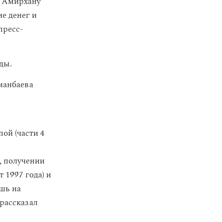
ы Амирхану
ие денег и
пресс-
ды.
манбаева
ой (части 4
), получении
 1997 года) и
ишь на
 рассказал