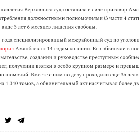
 коллегия Верховного суда оставила в силе приговор Ама
отребления должностными полномочиями (3 части 4 стат
в виде 5 лет 6 месяцев лишения свободы.
7 года специализированный межрайонный суд по уголов
ворил
Аманбаева к 14 годам колонии. Его обвиняли в по
ательстве, создании и руководстве преступным сообще
ег, получении взятки в особо крупном размере и превы
олномочий. Вместе с ним по делу проходили еще 36 чело
из 1 340 томов, а обвинительный акт насчитывал более д