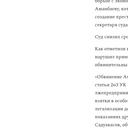
борьбе с эко
Аманбаеву, кот
создание прес
секретаря суда
Суд снизил сро
Как отметили 
нарушил принц
обвинительны
«Обвинение Ам
статьи 263 УК 
лжепредпринима
взятки в особо
легализации де
показаниях др
Садуакасов, о