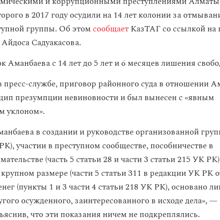
номическими и коррупционными преступлениями Алмат
орого в 2017 году осудили на 14 лет колонии за отмыван
тупной группы. Об этом
сообщает
КазТАГ со ссылкой на 
 Айдоса Садуакасова.
к Аманбаева с 14 лет до 5 лет и 6 месяцев лишения свобо
в пресс-службе, приговор районного суда в отношении А
ип презумпции невиновности и был вынесен с «явным
м уклоном».
анбаева в создании и руководстве организованной групп
РК), участии в преступном сообществе, пособничестве в
тельстве (часть 5 статьи 28 и части 3 статьи 215 УК РК
 крупном размере (части 5 статьи 311 в редакции УК РК от
нег (пункты 1 и 3 части 4 статьи 218 УК РК), основано л
угого осужденного, заинтересованного в исходе дела», —
бъяснив, что эти показания ничем не подкреплялись.