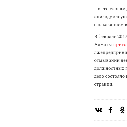
По его словам,
эпизоду злоуп
с наказанием 
В феврале 201
Алматы
приго
лжепредприним
отмывании ден
должностных п
дело состояло 
страниц.