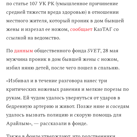
по статье 107 УК РК (умышленное причинение
средней тяжести вреда здоровью) в отношении
местного жителя, который проник в дом бывшей
жены и изрезал ее ножом,
сообщает
КазТАГ со
ссылкой на ведомство.
По
данным
общественного фонда
SVET
, 28 мая
мужчина проник в дом бывшей жены с ножом,
избил няню детей, после чего пошел в спальню.
«Избивал и в течение разговора нанес три
критических ножевых ранения и мелкие порезы по
рукам. Ей чудом удалось увернуться от ударов в
бедренную артерию и живот. Позже няне и соседям
удалось вызвать полицию и скорую помощь для
Арайлым», — рассказали в фонде.
Также в фонде утверждают, что родственники