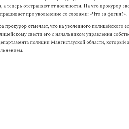
, а теперь отстраняют от должности. На что прокурор зв
спрашивает про увольнение со словами: «Что за фигня?».
а прокурор отмечает, что на уволенного полицейского ес
лицейскому свести его с начальником управления собст
департамента полиции Мангистауской области, который з
ольнением.