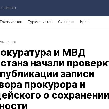
СЮЖЕТЫ
Таджикистан
Туркменистан
Синьцзян
Иран
2020, 18:30
рокуратура и МВД
стана начали проверк
 публикации записи
вора прокурора и
ейского о сохранени
ности