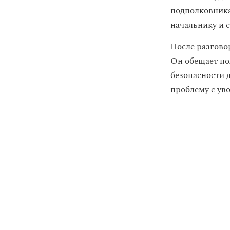
подполковника
начальнику и 
После разговор
Он обещает по
безопасности 
проблему с ув