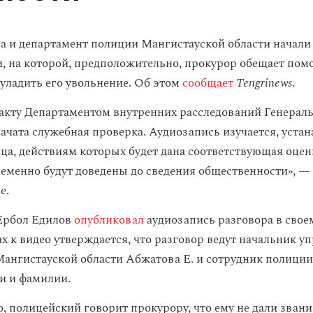
а и департамент полиции Мангистауской области начали 
и, на которой, предположительно, прокурор обещает пом
уладить его увольнение. Об этом
сообщает
Tengrinews
.
акту Департаментом внутренних расследований Генерал
ачата служебная проверка. Аудиозапись изучается, уста
ца, действиям которых будет дана соответствующая оцен
еменно будут доведены до сведения общественности», —
е.
Ербол Едилов
опубликовал
аудиозапись разговора в свое
ах к видео утверждается, что разговор ведут начальник у
ангистауской области Абжатова Е. и сотрудник полиции 
и и фамилии.
, полицейский говорит прокурору, что ему не дали звани