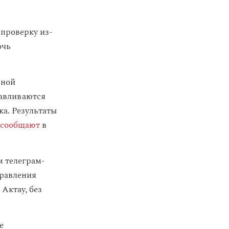
проверку из-
очь
ьной
навливаются
ка. Результаты
сообщают
в
м телеграм-
правления
Актау, без
е