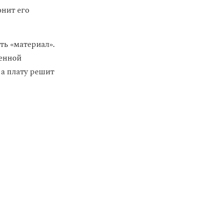
онит его
ть «материал».
венной
а плату решит