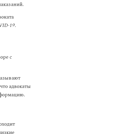
наказаний.
воката
ID-19.
оре с
оказывают
 что адвокаты
нформацию.
оходит
лизкие