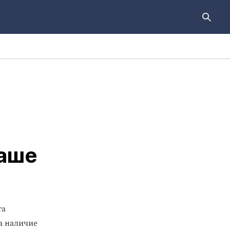
Таше
та
а наличие