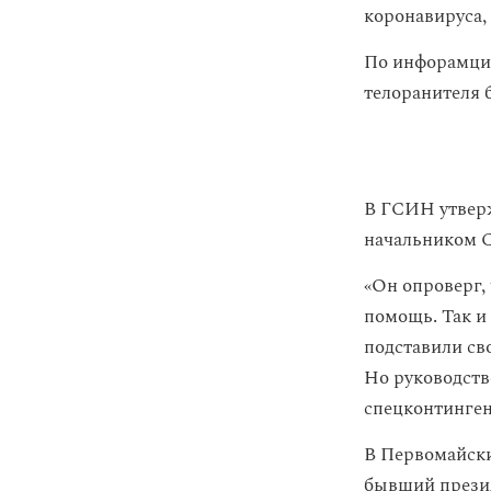
коронавируса,
По инфорамции
телоранителя 
В ГСИН утверж
начальником 
«Он опроверг, 
помощь. Так и 
подставили св
Но руководств
спецконтинген
В Первомайски
бывший презид