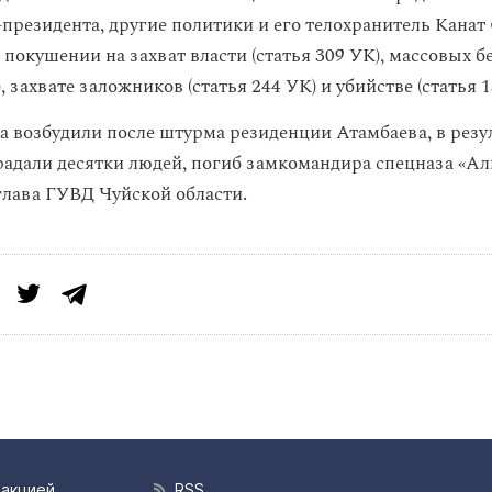
-президента, другие политики и его телохранитель Канат
 покушении на захват власти (статья 309 УК), массовых б
), захвате заложников (статья 244 УК) и убийстве (статья 1
а возбудили после штурма резиденции Атамбаева, в резу
радали десятки людей, погиб замкомандира спецназа «Ал
глава ГУВД Чуйской области.
дакцией
RSS