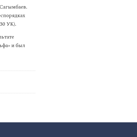
 Сагымбаев.
еспорядках
30 УК).
льтате
ьфа» и был