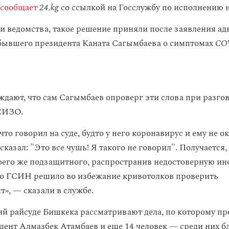
сообщает
24.kg
со ссылкой на Госслужбу по исполнению 
 ведомства, такое решение приняли после заявления ад
бывшего президента Каната Сагымбаева о симптомах
COV
дают, что сам Сагымбаев опроверг эти слова при разгов
СИЗО.
что говорил на суде, будто у него коронавирус и ему не 
сказал: "Это все чушь! Я такого не говорил". Получается,
оего же подзащитного, распространив недостоверную и
о ГСИН решило во избежание кривотолков проверить
т», — сказали в службе.
й райсуде Бишкека рассматривают дела, по которому пр
ент Алмазбек Атамбаев и еще 14 человек — среди них б