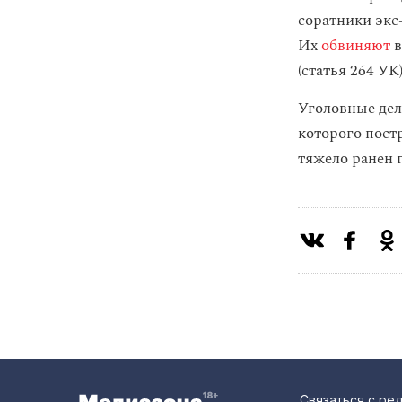
соратники экс
Их
обвиняют
в
(статья 264 УК
Уголовные дел
которого пост
тяжело ранен 
Связаться с ре