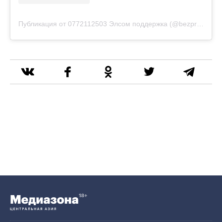
Публикация от 0772112503 Элсом поддержка (@bezpredelkg)