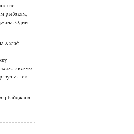
анские
им рыбакам,
джана. Один
на Халаф
жду
казахстанскую
результатах
Азербайджана