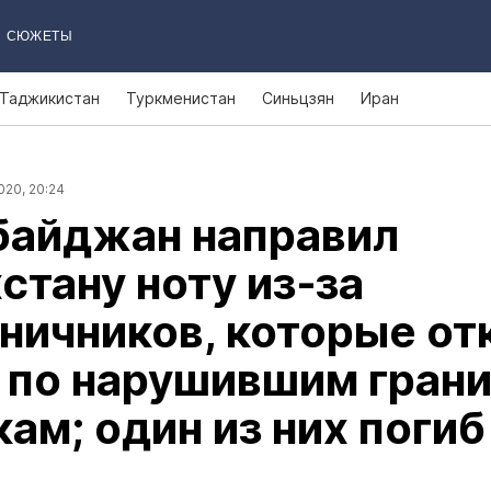
СЮЖЕТЫ
Таджикистан
Туркменистан
Синьцзян
Иран
020, 20:24
байджан направил
стану ноту из‑за
ничников, которые о
 по нарушившим гран
ам; один из них погиб