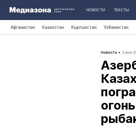
НОВОСТИ
ТЕКСТЫ
Афганистан
Казахстан
Кыргызстан
Узбекистан
Новость
2 мая 2
Азер
Казах
погра
огонь
рыбак