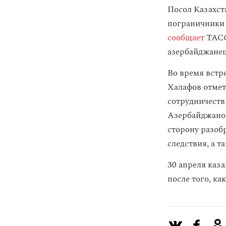
Посол Казахста
пограничники
сообщает
ТАСС
азербайджанец
Во время встр
Халафов отмет
сотрудничеств
Азербайджаном
сторону разоб
следствия, а 
30 апреля каз
после того, к