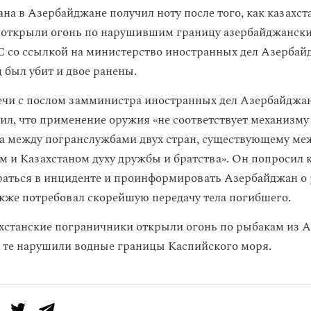
на в Азербайджане получил ноту после того, как казахст
 открыли огонь по нарушившим границу азербайджанск
 со ссылкой на министерство иностранных дел Азербай
 был убит и двое ранены.
ечи с послом замминистра иностранных дел Азербайджа
ил, что применение оружия «не соответствует механизму
а между погранслужбами двух стран, существующему ме
 и Казахстаном духу дружбы и братства». Он попросил 
раться в инциденте и проинформировать Азербайджан о 
также потребовал скорейшую передачу тела погибшего.
ахстанские пограничники открыли огонь по рыбакам из 
ак те нарушили водные границы Каспийского моря.