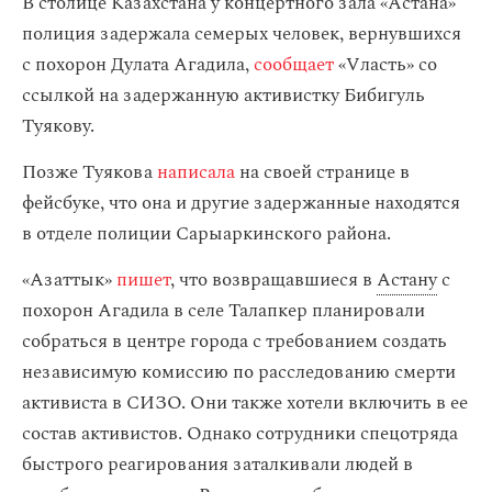
​В столице Казахстана у концертного зала «Астана»
полиция задержала семерых человек, вернувшихся
с похорон Дулата Агадила,
сообщает
«Vласть» со
ссылкой на задержанную активистку Бибигуль
Туякову.
Позже Туякова
написала
на своей странице в
фейсбуке, что она и другие задержанные находятся
в отделе полиции Сарыаркинского района.
«Азаттык»
пишет
, что возвращавшиеся в
Астану
с
похорон Агадила в селе Талапкер планировали
собраться в центре города с требованием создать
независимую комиссию по расследованию смерти
активиста в СИЗО. Они также хотели включить в ее
состав активистов. Однако сотрудники спецотряда
быстрого реагирования заталкивали людей в