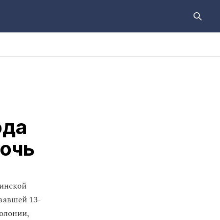
ода
дочь
инской
вавшей 13-
колонии,