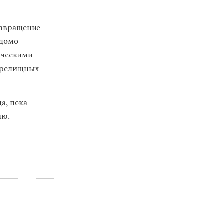
азвращение
едомо
фическими
 зрелищных
а, пока
ию.