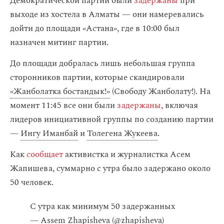
Демократической партии были
задержаны
при
выходе из хостела в Алматы — они намеревались
дойти до площади «Астана», где в 10:00 был
назначен митинг партии.
До площади добралась лишь небольшая группа
сторонников партии, которые скандировали
«Жанболатка бостандык!»
(Свободу Жанболату!). На
момент 11:45 все они были
задержаны
, включая
лидеров инициативной группы по созданию партии
—
Ингу Иманбай
и
Толегена Жукеева
.
Как
сообщает
активистка и журналистка Асем
Жапишева, суммарно с утра было задержано около
50 человек.
С утра как минимум 50 задержанных
— Assem Zhapisheva (@zhapisheva)