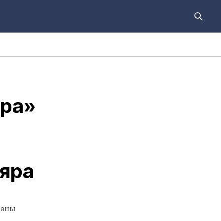
ра»
яра
раны