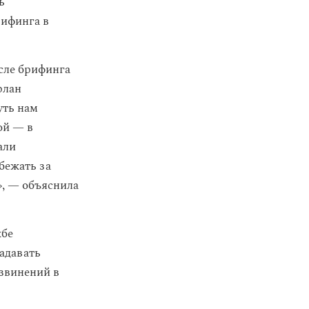
ь
рифинга в
сле брифинга
лан
уть нам
ой — в
али
бежать за
», — объяснила
жбе
адавать
извинений в