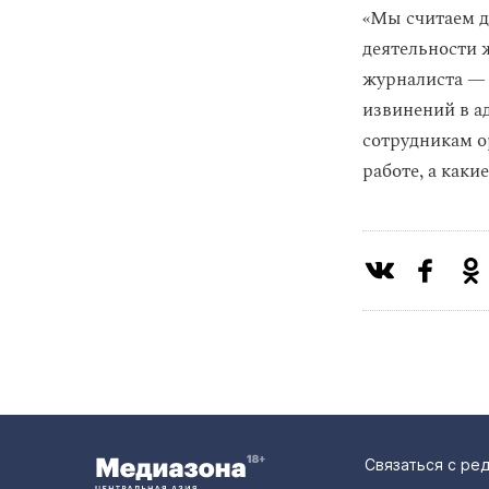
«Мы считаем 
деятельности 
журналиста —
извинений в а
сотрудникам о
работе, а каки
Связаться с ре