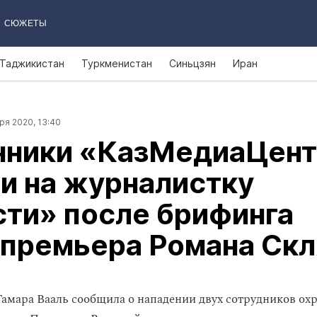
СЮЖЕТЫ
Таджикистан
Туркменистан
Синьцзян
Иран
ря 2020, 13:40
нники «КазМедиаЦент
и на журналистку
ти» после брифинга
‑премьера Романа Скл
Тамара Вааль сообщила о нападении двух сотрудников ох