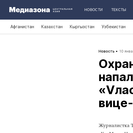
НОВОСТИ
ТЕКСТЫ
Афганистан
Казахстан
Кыргызстан
Узбекистан
Новость
10 янва
Охра
напал
«Vлас
вице
​Журналистка 