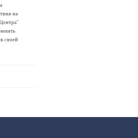
м
твия на
Центра"
омнить
в своей