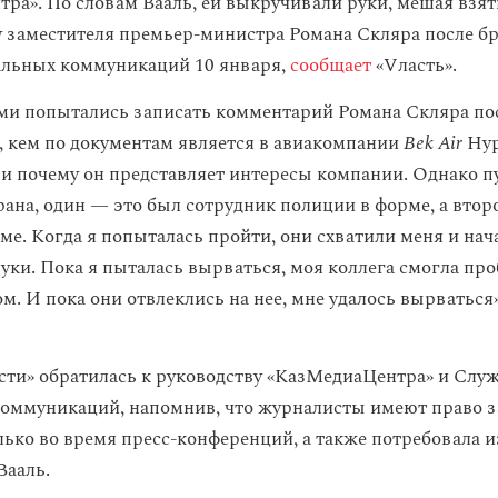
ра». По словам Вааль, ей выкручивали руки, мешая взят
 заместителя премьер-министра Романа Скляра после б
альных коммуникаций 10 января,
сообщает
«Vласть».
ми попытались записать комментарий Романа Скляра по
о, кем по документам является в авиакомпании
Bek Air
Нур
и почему он представляет интересы компании. Однако п
рана, один — это был сотрудник полиции в форме, а втор
ме. Когда я попыталась пройти, они схватили меня и нач
уки. Пока я пыталась вырваться, моя коллега смогла про
м. И пока они отвлеклись на нее, мне удалось вырваться
сти» обратилась к руководству «КазМедиаЦентра» и Слу
оммуникаций, напомнив, что журналисты имеют право з
лько во время пресс-конференций, а также потребовала 
Вааль.