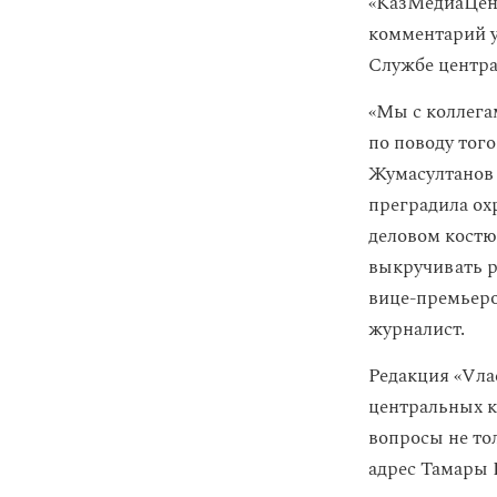
«КазМедиаЦент
комментарий у
Службе центр
«Мы с коллега
по поводу тог
Жумасултанов 
преградила ох
деловом костю
выкручивать р
вице-премьеро
журналист.
Редакция «Vла
центральных к
вопросы не то
адрес Тамары 