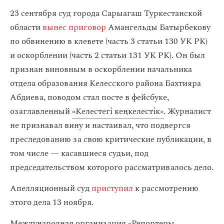
23 сентября суд города Сарыагаш Туркестанской
области
вынес приговор
Амангельды Батырбекову
по обвинению в клевете (часть 3 статьи 130 УК РК)
и оскорблении (часть 2 статьи 131 УК РК). Он был
признан виновным в оскорблении начальника
отдела образования Келесского района Бахтияра
Абдиева, поводом стал посте в фейсбуке,
озаглавленный
«Келестегі кеңкелестік»
. Журналист
не признавал вину и настаивал, что подвергся
преследованию за свою критические публикации, в
том числе — касавшиеся судьи, под
председательством которого рассматривалось дело.
Апелляционный суд
приступил
к рассмотрению
этого дела 13 ноября.
Международная организация «Репортеры