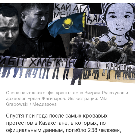
Слева на коллаже: фигуранты дела Викрам Рузахунов и
археолог Ерлан Жагипаров. Иллюстрация: Mila
Grabowski / Медиазона
Спустя три года после самых кровавых
протестов в Казахстане, в которых, по
официальным данным, погибло 238 человек,