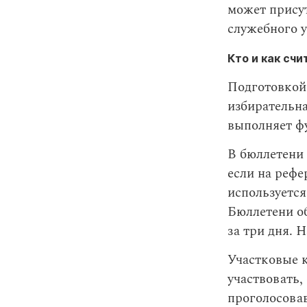
может прису
служебного у
Кто и как сч
Подготовкой
избирательн
выполняет ф
В бюллетени 
если на рефе
используется
Бюллетени об
за три дня. 
Участковые 
участвовать,
проголосовав