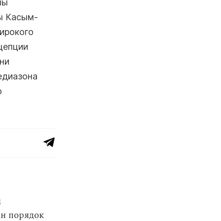
ны
ы Касым-
ирокого
цепции
ни
едиазона
о
м
ан порядок