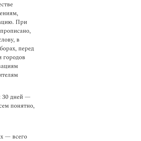
естве
ениям,
ацию. При
 прописано,
лову, в
борах, перед
и городов
зациям
ителям
я 30 дней —
сем понятно,
х — всего