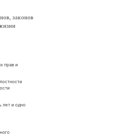
нов, законов
 жизни
х прав и
елостности
ности
ь лет и одно
нного