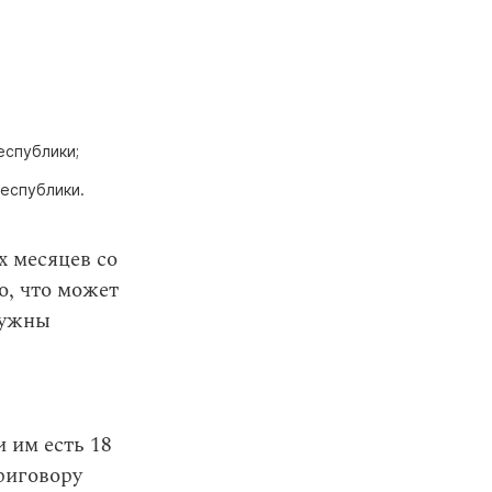
еспублики;
еспублики.
х месяцев со
о, что может
нужны
и им есть 18
риговору