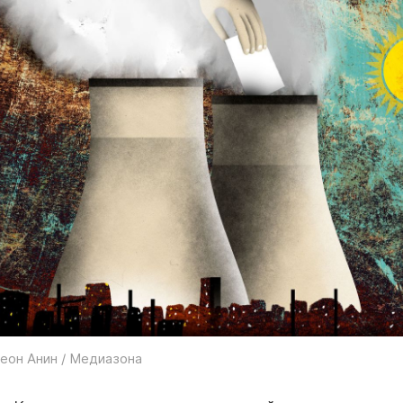
еон Анин / Медиазона