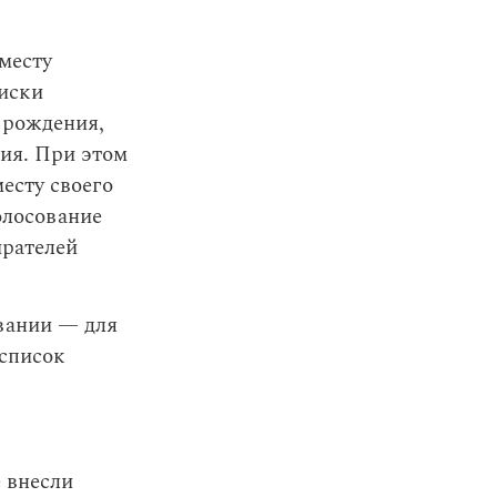
месту
писки
 рождения,
ия. При этом
есту своего
олосование
ирателей
овании — для
 список
е внесли