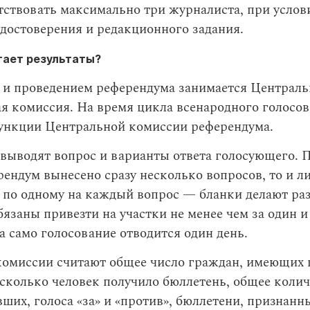
тствовать максимально три журналиста, при услов
достоверения и редакционного задания.
итает результаты?
 и проведением референдума занимается Централь
ая комиссия. На время цикла всенародного голос
ункции Центральной комиссии референдума.
выводят вопрос и варианты ответа голосующего. 
рендум вынесено сразу несколько вопросов, то и л
 по одному на каждый вопрос — бланки делают раз
язаны привезти на участки не менее чем за один и
На само голосование отводится один день.
комиссии считают общее число граждан, имеющих 
 сколько человек получило бюллетень, общее колич
ших, голоса «за» и «против», бюллетени, признанн