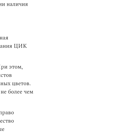
ии наличия
ная
ования ЦИК
При этом,
истов
ных цветов.
 не более чем
право
ество
ые