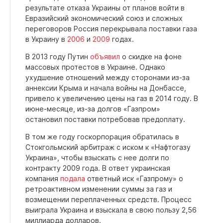
результате отказа Украины от планов войти в
Евразийский экономический союз и сложных
переговоров Россия перекрывала поставки газа
в Украину в
2006
и
2009
годах.
В 2013 году Путин
объявил
о скидке на фоне
массовых протестов в Украине. Однако
ухудшение отношений между сторонами из-за
аннексии Крыма и начала войны на Донбассе,
привело к увеличению цены на газ в 2014 году. В
июне-месяце, из-за долгов «Газпром»
остановил поставки потребовав предоплату.
В том же году госкорпорация обратилась в
Стокгольмский арбитраж с иском к «Нафтогазу
Украина», чтобы взыскать с нее долги по
контракту 2009 года. В ответ украинская
компания
подала
ответный иск «Газпрому» о
ретроактивном изменении суммы за газ и
возмещении переплаченных средств. Процесс
выиграла Украина и взыскала в свою пользу 2,56
миллиарда долларов.