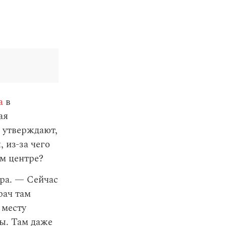
а
в
ая
 утверждают,
 из-за чего
ем центре?
тра. — Сейчас
рач там
 месту
ы. Там даже