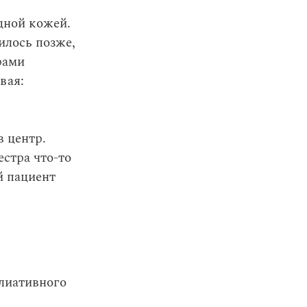
дной кожей.
илось позже,
рами
вая:
в центр.
стра что-то
й пациент
лиативного