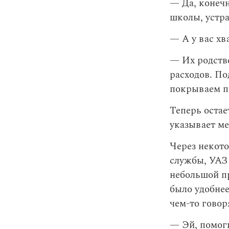
— Да, конечн
школы, устр
— А у вас хв
— Их родстве
расходов. По
покрываем п
Теперь остае
указывает ме
Через некото
службы, УАЗ 
небольшой пр
было удобнее
чем-то говор
— Эй, помог