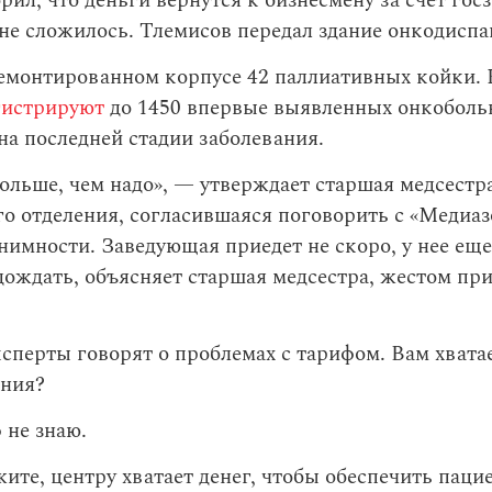
рил, что деньги вернутся к бизнесмену за счет госз
не сложилось. Тлемисов передал здание онкодиспа
ремонтированном корпусе 42 паллиативных койки.
гистрируют
до 1450 впервые выявленных онкобольн
а последней стадии заболевания.
ольше, чем надо», — утверждает старшая медсестр
о отделения, согласившаяся поговорить с «Медиаз
нимности. Заведующая приедет не скоро, у нее еще
ождать, объясняет старшая медсестра, жестом пр
перты говорят о проблемах с тарифом. Вам хвата
ния?
 не знаю.
ите, центру хватает денег, чтобы обеспечить паци