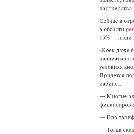
области, гово
партнерства 
Сейчас в от
в области
ре
15% — люди н
«Коек даже б
паллиативног
условиях ано
Придется под
кабинет.
— Многие экс
финансирова
— Про тариф
— Тогда скаж