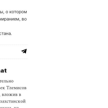
ы, о котором
миранием, во
стана.
at
тельно
бек Тлемисов
, вложив в
азахстанской