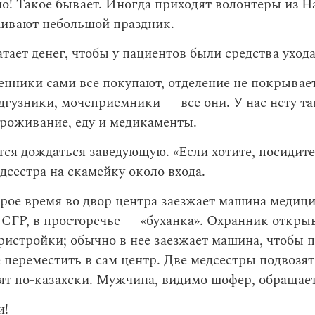
о! Такое бывает. Иногда приходят волонтеры из Н
аивают небольшой праздник.
атает денег, чтобы у пациентов были средства уход
нники сами все покупают, отделение не покрывае
дгузники, мочеприемники — все они. У нас нету т
роживание, еду и медикаменты.
тся дождаться заведующую. «Если хотите, посидите
дсестра на скамейку около входа.
рое время во двор центра заезжает машина медиц
СГР, в просторечье — «буханка». Охранник откры
истройки; обычно в нее заезжает машина, чтобы 
 переместить в сам центр. Две медсестры подвозят 
ят по-казахски. Мужчина, видимо шофер, обращает
и!