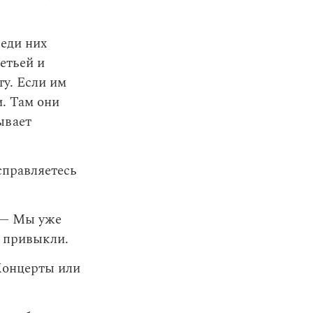
еди них
етьей и
ту. Если им
. Там они
ывает
справляетесь
. — Мы уже
е привыкли.
Концерты или