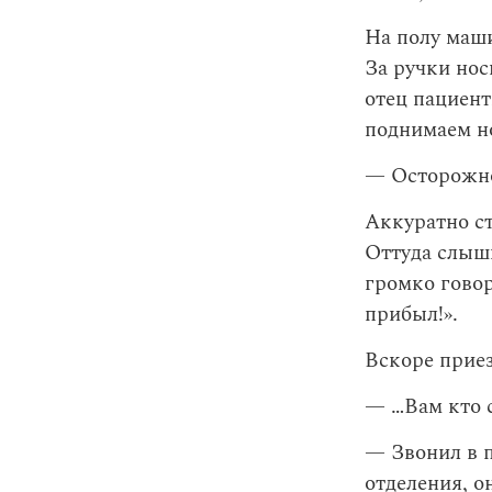
На полу маши
За ручки нос
отец пациент
поднимаем но
— Осторожно
Аккуратно ст
Оттуда слыши
громко говор
прибыл!».
Вскоре прие
— …Вам кто с
— Звонил в 
отделения, о