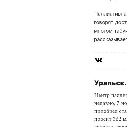
Паллиативна
говорят дост
многом табу
рассказывает
Уральск.
Центр палли
недавно, 7 н
приобрел ста
проект 362 м