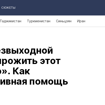
СЮЖЕТЫ
Таджикистан
Туркменистан
Синьцзян
Иран
езвыходной
прожить этот
». Как
тивная помощь