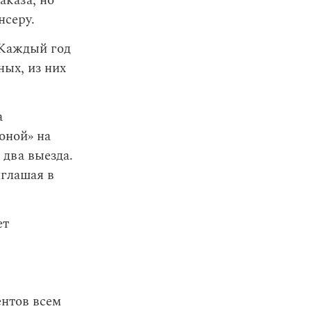
аказа, но
нсеру.
 Каждый год
ых, из них
а
оной» на
 два выезда.
иглашая в
ет
ентов всем