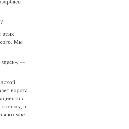
азарбаев
а?
т этих
акого. Мы
 здесь», —
инской
вает ворота
пациентов
каталку, о
ся ко мне: