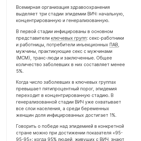
Всемирная организация здравоохранения
выделяет три стадии эпидемии ВИЧ: начальную,
концентрированную и генерализованную
.
В первой стадии инфицированы в основном
представители
ключевых групп
: секс-работники
и работницы, потребители инъекционных
ПАВ
,
мужчины, практикующие секс с мужчинами
(МСМ), транс-люди и заключенные. Общее
количество заболевших в них составляет менее
5%.
Когда
число заболевших в ключевых группах
превышает пятипроцентный порог, эпидемия
переходит в концентрированную стадию. В
генерализованной стадии ВИЧ уже охватывает
все слои населения, а среди беременных
женщин доля инфицированных достигает 1%.
Говорить о победе над эпидемией
в конкретной
стране можно при достижении показателя «95-
95-95‎»: когда 95% людей, живущих с ВИЧ, знают