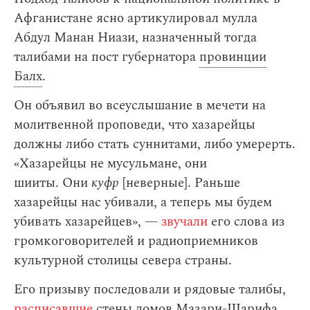
Афганистане ясно артикулировал мулла
Абдул Манан Ниази, назначенный тогда
талибами на пост губернатора
провинции
Балх
.
Он объявил во всеуслышание в мечети на
молитвенной проповеди, что хазарейцы
должны либо стать суннитами, либо умерерть.
«Хазарейцы не мусульмане, они
шииты. Они
куфр
[неверные]. Раньше
хазарейцы нас убивали, а теперь мы будем
убивать хазарейцев», —
звучали
его слова из
громкоговорителей и радиоприемников
культурной столицы севера страны.
Его призыву последовали и рядовые талибы,
расписавшие
стены домов Мазари-Шарифа