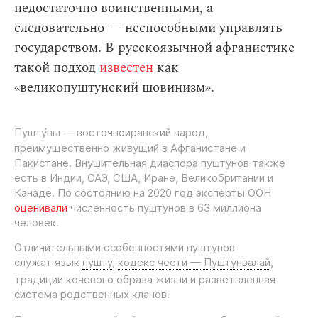
недостаточно воинственными, а
следовательно — неспособными управлять
государством. В русскоязычной афганистике
такой подход
известен
как
«великопуштунский шовинизм».
Пушту́ны
— восточноиранский народ,
преимущественно живущий в Афганистане и
Пакистане. Внушительная диаспора пуштунов также
есть в Индии, ОАЭ, США, Иране, Великобритании и
Канаде. По состоянию на 2020 год эксперты ООН
оценивали
численность пуштунов в 63 миллиона
человек.
Отличительными особенностями пуштунов
служат язык
пушту
,
кодекс чести — Пуштунвалай
,
традиции кочевого образа жизни
и разветвленная
система родственных кланов.