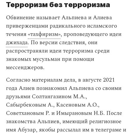
Терроризм без терроризма
Обвинение называет Альпиева и Алиева
приверженцами радикального исламского
течения
«тахфиризм»
, проповедующего идеи
джихада
. По версии следствия, они
распространяли идеи терроризма среди
знакомых мусульман при помощи
мессенджеров.
Согласно материалам дела, в августе 2021
года Алиев познакомил Альпиева со своими
друзьями Солтангазином М.А.,
Сабырбековым А., Касеновым А.О.,
Советхановым Р. и Имырановым Н.Б. После
знакомства Альпиев, имеющий религиозное
имя Абузар, якобы рассылал им в телеграме и