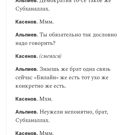
Демократия то-се такое же
Альпиев.
Субханаллах.
Ммм.
Касенов.
Ты обязательно так дословно
Альпиев.
надо говорить?
(смеялся)
Касенов.
Знаешь же брат одна связь
Альпиев.
сейчас «Билайн» же есть тот ухо же
конкретно же есть.
Мхм.
Касенов.
Неужели непонятно, брат,
Альпиев.
Субханаллах.
Ммм.
Касенов.