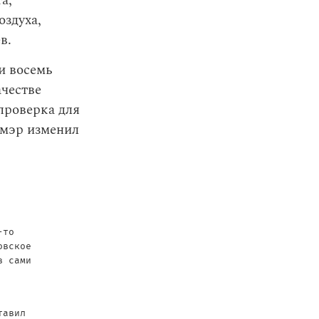
а,
оздуха,
в.
и восемь
ачестве
проверка для
 мэр изменил
-то
овское
в сами
тавил