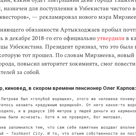
щий, каким будет завтрашний день города Ташкент
 назначен для поступления в Узбекистан чистого в
нвесторов», — рекламировал нового мэра Мирзиее
лняющего обязанности Артыкходжаев пробыл почт
ь в декабре 2018-го его официально
утвердили
в к
цы Узбекистана. Президент признал, что это была 
которую тот прошел. По словам Мирзиеева, новый
орода, повысил авторитет хокимията, смог повести
елей за собой.
, киновед, в скором времени пенсионер Олег Карпов:
 Петрова был «голубой воришка», этого же человека почему
телось назвать «радужным воришкой». От него какое-то вор
ходило, и в радиусе 100 метров у людей деньги из кармано
жны были исчезать. Хотя я не проверял, бог миловал.
аев запомнился тем, что сам себе памятник воздвиг вполне
ный –
Tashkent City
. И то, что отъем собственности он пос