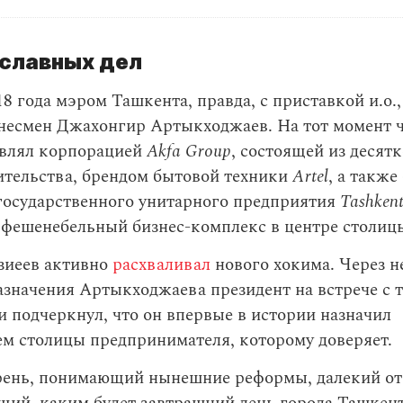
 славных дел
18 года мэром Ташкента, правда, с приставкой и.о.,
несмен Джахонгир Артыкходжаев. На тот момент 
авлял корпорацией
Akfa Group
, состоящей из десят
ительства, брендом бытовой техники
Artel
, а также
государственного унитарного предприятия
Tashkent
 фешенебельный бизнес-комплекс в центре столиц
иеев активно
расхваливал
нового хокима. Через н
азначения Артыкходжаева президент на встрече с 
 подчеркнул, что он впервые в истории назначил
ем столицы предпринимателя, которому доверяет.
арень, понимающий нынешние реформы, далекий от