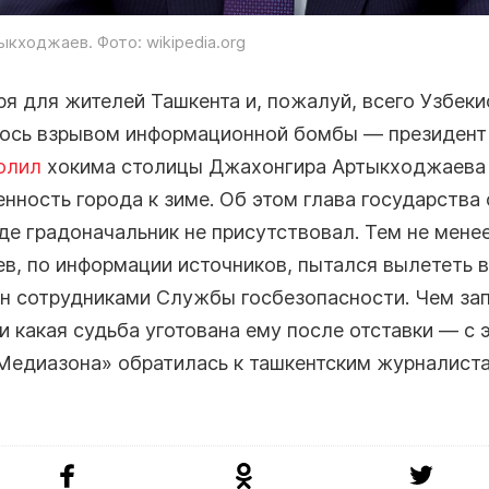
кходжаев. Фото: wikipedia.org
ря для жителей Ташкента и, пожалуй, всего Узбеки
ось взрывом информационной бомбы — президент
олил
хокима столицы Джахонгира Артыкходжаева
нность города к зиме. Об этом глава государства
де градоначальник не присутствовал. Тем не менее
, по информации источников, пытался вылететь в
н сотрудниками Службы госбезопасности. Чем за
и какая судьба уготована ему после отставки — с 
Медиазона» обратилась к ташкентским журналист