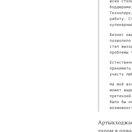
всей стол
бордюрами
Технопарк
работу. С
кулинарны
Бизнес ож
позволило
стал выхо
проблемы 
Естествен
принимать
участь лю
На мой вз
может выд
претензий
было бы н
возможнос
Артыкходжаев
даром в одно