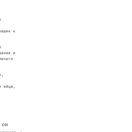
к
рашек к
о
дание и
Ничего
о,
е яйца,
 он