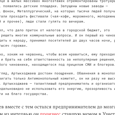
ице в жилых массивах многоэтажек отремонтированы тротуар
, появились детские площадки. Запущены новые заводы —
, Фонон, Металлургический, на которых тысячи людей получ
тали проходить фестивали (чая-кофе, мороженого, молодежн
й и прочее), люди стали гулять по вечерам.
ил, что дало приток от налогов в городской бюджет, это
 решить многие коммунальные вопросы. И он первый из чино
дить к народу, принимал посетителей до двух часов ночи, 
тысяч горожан.
но, хоким не червонец, чтобы всем нравиться, ему приходи
 и брать на себя ответственность за непопулярные решения
бого чиновника, находящегося под прицелом СМИ и блогеров
гляд, Артыкходжаев достоин поощрения. Обвинения в монопо
вигать только Антимонопольный комитет, он ни разу не выс
. Артыкходжаев — талантливый предприниматель и организат
едальновидно не использовать его энергию, прозорливость 
ти на благо государства.
 вместе с тем остался предпринимателем до мозга
м из интервью он
произнес
ставшую мемом в Узнет