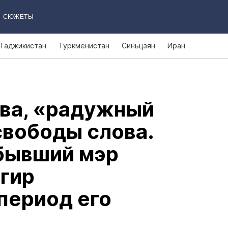
СЮЖЕТЫ
Таджикистан
Туркменистан
Синьцзян
Иран
ва, «радужный
свободы слова.
бывший мэр
гир
период его