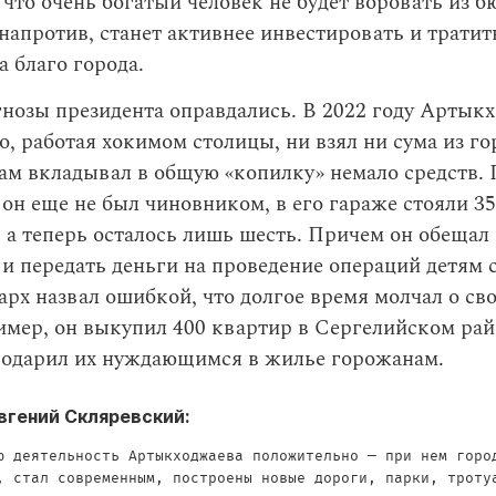
 что очень богатый человек не будет воровать из б
напротив, станет активнее инвестировать и тратит
 благо города.
нозы президента оправдались. В 2022 году Артык
то, работая хокимом столицы, ни взял ни сума из г
сам вкладывал в общую «копилку» немало средств. 
 он еще не был чиновником, в его гараже стояли 35
 а теперь осталось лишь шесть. Причем он обещал
и передать деньги на проведение операций детям 
арх назвал ошибкой, что долгое время молчал о св
имер, он выкупил 400 квартир в Сергелийском ра
подарил их нуждающимся в жилье горожанам.
вгений Скляревский:
ю деятельность Артыкходжаева положительно — при нем горо
, стал современным, построены новые дороги, парки, троту