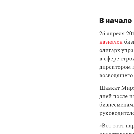
В начале
26 апреля 20
назначен
биз
олигарх упр
в сфере стро
директором 
возводящего
Шавкат Мирз
дней после н
бизнесменами
руководител
«Вот этот п