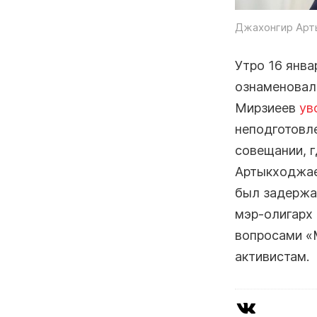
Джахонгир Арты
Утро 16 янва
ознаменовал
Мирзиеев
ув
неподготовле
совещании, г
Артыкходжаев
был задержа
мэр-олигарх 
вопросами «
активистам.