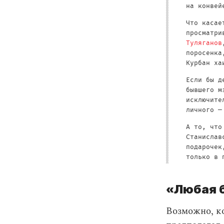
на конвей
Что касае
просматри
Туляганов
поросенка
Курбан ха
Если бы д
бывшего м
исключите
личного —
А то, что
Станислав
подарочек
только в 
«Любая 
Возможно, к