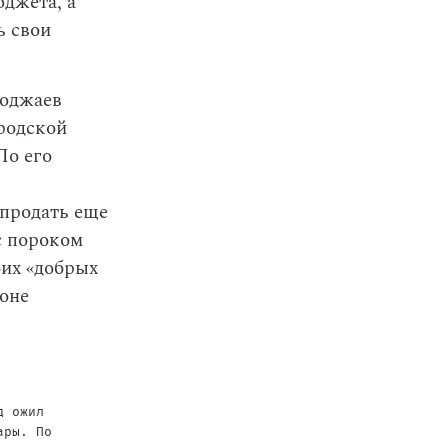
юджета, а
ь свои
ходжаев
ородской
По его
 продать еще
с пороком
оих «добрых
йоне
д ожил
ары. По