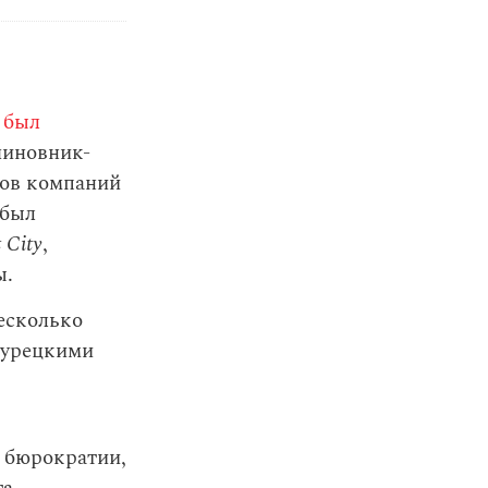
был
чиновник-
ков компаний
 был
 City
,
ы.
есколько
турецкими
 бюрократии,