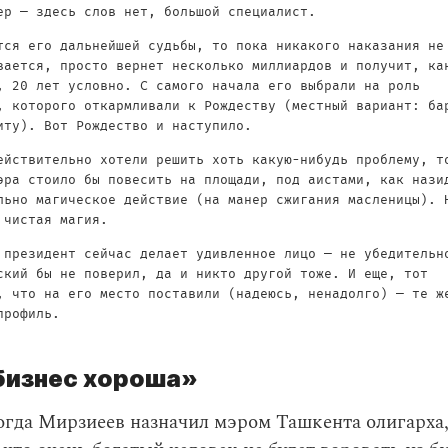
ер — здесь слов нет, большой специалист.
тся его дальнейшей судьбы, то пока никакого наказания не
вается, просто вернет несколько миллиардов и получит, ка
, 20 лет условно. С самого начала его выбрали на роль
, которого откармливали к Рождеству (местный вариант: ба
иту). Вот Рождество и наступило.
ействительно хотели решить хоть какую-нибудь проблему, т
эра стоило бы повесить на площади, под аистами, как нази
льно магическое действие (на манер сжигания масленицы). 
 чистая магия.
 президент сейчас делает удивленное лицо — не убедительн
ский бы не поверил, да и никто другой тоже. И еще, тот
, что на его место поставили (надеюсь, ненадолго) — те ж
профиль.
бизнес хороша»
огда Мирзиеев назначил мэром Ташкента олигарха,