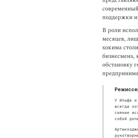
представляю
современный,
поддержки и
В роли испо
месяцев, лиш
хокима столи
бизнесмена, 
обстановку г
предпринимат
Режиссер
У Ильфа и
всегда хо
сияние ис
собой дол
Артыкходж
рукотвор