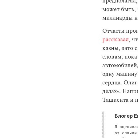
предполагал,
может быть, 
миллиарды на
Отчасти прог
рассказал
, ч
казны, зато 
словам, пока
автомобилей,
одну машину 
сердца. Олиг
делах». Напр
Ташкента и 
Блогер Е
Я оценива
от спячки