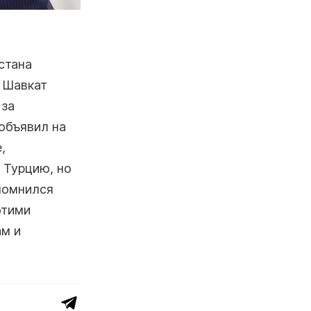
стана
 Шавкат
 за
 объявил на
,
 Турцию, но
помнился
этими
ам и