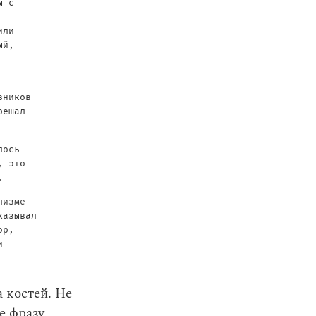
ы с
или
ый,
вников
решал
лось
, это
.
лизме
казывал
ор,
и
 костей. Не
е фразу