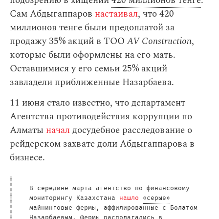
подозрению в хищении
420 миллионов тенге
.
Сам Абдыгаппаров
настаивал
, что 420
миллионов тенге были предоплатой за
продажу 35% акций в ТОО
AV Construction
,
которые были оформлены на его мать.
Оставшимися у его семьи 25% акций
завладели приближенные Назарбаева.
11 июня стало известно, что департамент
Агентства противодействия коррупции по
Алматы
начал
досудебное расследование о
рейдерском захвате доли Абдыгаппарова в
бизнесе.
В середине марта агентство по финансовому
мониторингу Казахстана
нашло
«серые»
майнинговые фермы, аффилированные с Болатом
Назарбаевым. Фермы располагались в