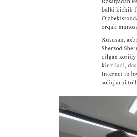
Rossiyadan ke
balki kichik f
O'zbekistonda
orqali munosa
Xususan, axbo
Sherzod She
qilgan xorijiy
kiritiladi, d
Internet to'l
soliqlarni to'