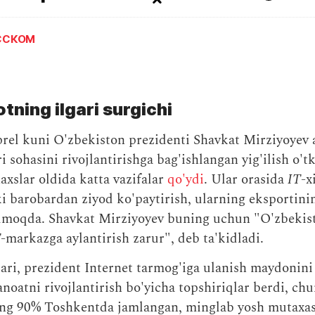
УССКОМ
otning ilgari surgichi
prel kuni O'zbekiston prezidenti Shavkat Mirziyoyev 
i sohasini rivojlantirishga bag'ishlangan yig'ilish o't
xslar oldida katta vazifalar
qo'ydi
. Ular orasida
IT
-x
i barobardan ziyod ko'paytirish, ularning eksportini
ilmoqda. Shavkat Mirziyoyev buning uchun "O'zbekis
T
-markazga aylantirish zarur", deb ta'kidladi.
ri, prezident Internet tarmog'iga ulanish maydonini 
noatni rivojlantirish bo'yicha topshiriqlar berdi, ch
ng 90% Toshkentda jamlangan, minglab yosh mutaxass