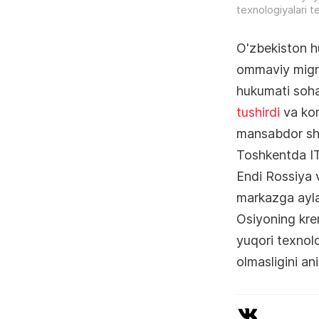
texnologiyalari t
O'zbekiston h
ommaviy migra
hukumati soha
tushirdi
va kom
mansabdor shax
Toshkentda IT
Endi Rossiya 
markazga ayla
Osiyoning kre
yuqori texnolo
olmasligini ani