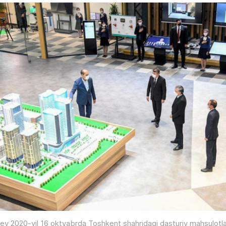
ev 2020-yil 16 oktyabrda Toshkent shahridagi dasturiy mahsulotl