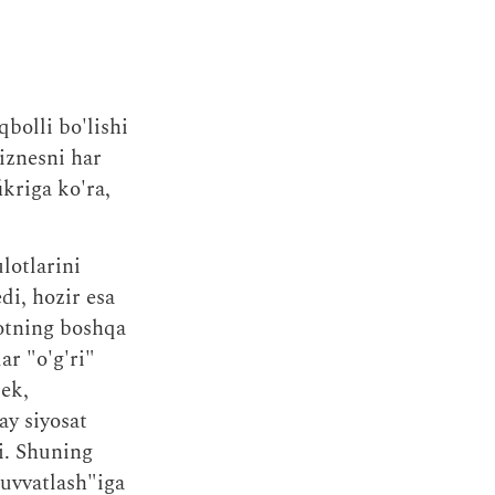
bolli bo'lishi
iznesni har
kriga ko'ra,
lotlarini
di, hozir esa
yotning boshqa
ar "o'g'ri"
dek,
ay siyosat
i. Shuning
quvvatlash"iga