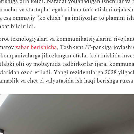
tishiga olib keldi. Nafaqat yollanadigan ishchilar va 
irmalar va startaplar egalari ham tark etishni rejalas
 esa ommaviy "ko'chish" ga imtiyozlar to'plamini ish
bat bildirildi.
rot texnologiyalari va kommunikatsiyalarini rivojlant
rmatov
xabar berishicha
, Toshkent
IT
-parkiga joylashi
 kompaniyalarga jihozlangan ofislar ko'rinishida inves
astlabki olti oy mobaynida tadbirkorlar ijara, kommuna
ovlaridan ozod etiladi. Yangi rezidentlarga 2028 yilga
lamaslik va chet el valyutasida ish haqi berishga ruxsat