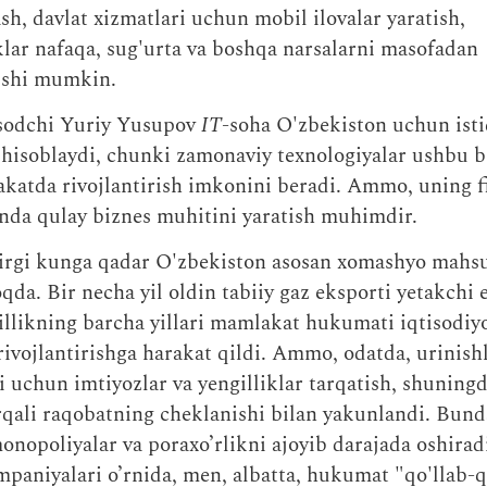
sh, davlat xizmatlari uchun mobil ilovalar yaratish,
klar nafaqa, sug'urta va boshqa narsalarni masofadan
ishi mumkin.
isodchi Yuriy Yusupov
IT
-soha O'zbekiston uchun istiq
isoblaydi, chunki zamonaviy texnologiyalar ushbu b
atda rivojlantirish imkonini beradi. Ammo, uning fi
da qulay biznes muhitini yaratish muhimdir.
irgi kunga qadar O'zbekiston asosan xomashyo mahsu
da. Bir necha yil oldin tabiiy gaz eksporti yetakchi e
illikning barcha yillari mamlakat hukumati iqtisodi
rivojlantirishga harakat qildi. Ammo, odatda, urinishl
 uchun imtiyozlar va yengilliklar tarqatish, shuning
qali raqobatning cheklanishi bilan yakunlandi. Bund
monopoliyalar va poraxo’rlikni ajoyib darajada oshirad
paniyalari o’rnida, men, albatta, hukumat "qo'llab-