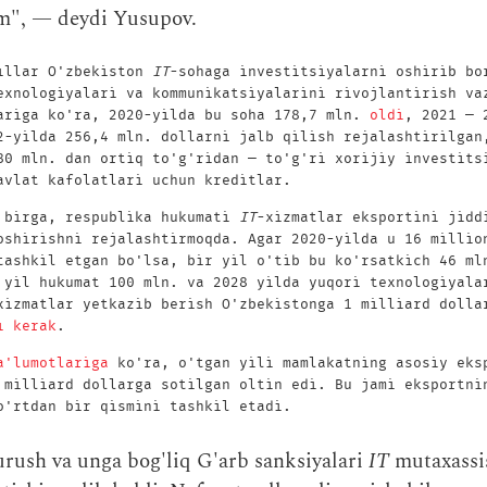
m", — deydi Yusupov.
illar O'zbekiston
IT
-sohaga investitsiyalarni oshirib bo
exnologiyalari va kommunikatsiyalarini rivojlantirish va
ariga ko'ra, 2020-yilda bu soha 178,7 mln.
oldi
, 2021 — 
2-yilda 256,4 mln. dollarni jalb qilish rejalashtirilgan
80 mln. dan ortiq to'g'ridan — to'g'ri xorijiy investits
avlat kafolatlari uchun kreditlar.
 birga, respublika hukumati
IT
-xizmatlar eksportini jidd
oshirishni rejalashtirmoqda. Agar 2020-yilda u 16 millio
tashkil etgan bo'lsa, bir yil o'tib bu ko'rsatkich 46 ml
 yil hukumat 100 mln. va 2028 yilda yuqori texnologiyala
xizmatlar yetkazib berish O'zbekistonga 1 milliard dolla
i kerak
.
a'lumotlariga
ko'ra, o'tgan yili mamlakatning asosiy eks
 milliard dollarga sotilgan oltin edi. Bu jami eksportni
o'rtdan bir qismini tashkil etadi.
rush va unga bog'liq G'arb sanksiyalari
IT
mutaxassi