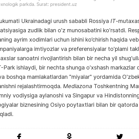
exnologik parkda. Surat: president.uz
ukumati Ukrainadagi urush sababli Rossiya
IT
-mutaxas
tsiyasiga zudlik bilan o'z munosabatini ko'rsatdi. Res
ning ayrim xodimlari uchun ishini ko’chirish haqida ve
paniyalarga imtiyozlar va preferensiyalar to'plami taklif
slar sanoatni rivojlantirish bilan bir necha yil shug'u
-Park ishlaydi, bir nechta shunga o'xshash markazlar 
va boshqa mamlakatlardan "miyalar" yordamida O'zbek
nishni rejalashtirmoqda.
Mediazona
Toshkentning Mar
mniy vodiysiga aylanoshi va Singapur va Hindistonni
giyalar biznesining Osiyo poytaxtlari bilan bir qatorda 
qladi.