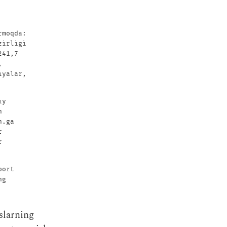
rmoqda:
zirligi
241,7
,
iyalar,
iy
n
n.ga
r
r
port
ng
slarning