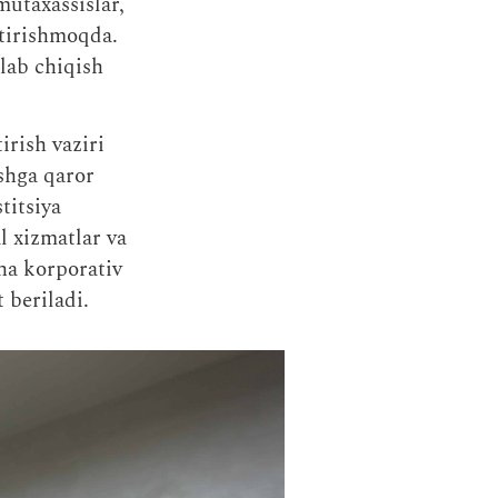
mutaxassislar,
htirishmoqda.
lab chiqish
irish vaziri
shga qaror
titsiya
l xizmatlar va
cha korporativ
 beriladi.