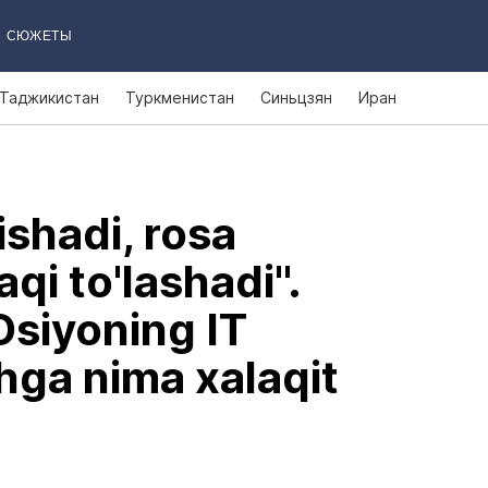
СЮЖЕТЫ
Таджикистан
Туркменистан
Синьцзян
Иран
ishadi, rosa
aqi to'lashadi".
Osiyoning IT
hga nima xalaqit