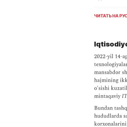
ЧИТАТЬ НА Р
Iqtisodiy
2022-yil 14-a
texnologiyalar
mansabdor sha
hajmining ikk
o'sishi kuzat
mintaqaviy
I
Bundan tashqa
hududlarda sa
korxonalarini