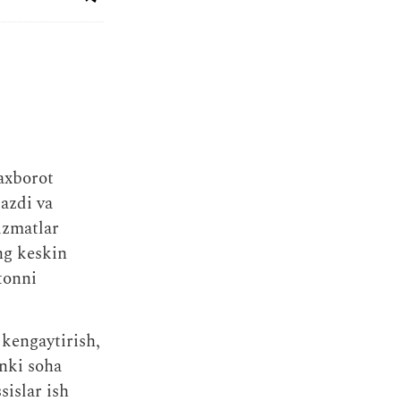
axborot
kazdi va
izmatlar
ng keskin
tonni
kengaytirish,
unki soha
islar ish