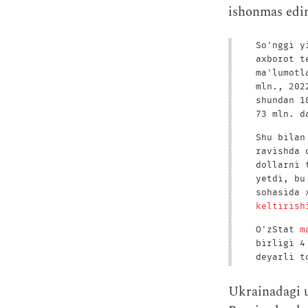
ishonmas edi
So'nggi y
axborot t
ma'lumotl
mln., 202
shundan 1
73 mln. d
Shu bilan
ravishda 
dollarni 
yetdi, bu
sohasida 
keltirish
O'zStat
m
birligi 4
deyarli t
Ukrainadagi u