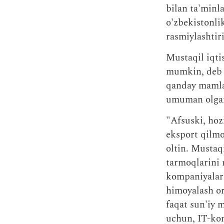
bilan ta'minla
o'zbekistonli
rasmiylashtir
Mustaqil iqt
mumkin, deb h
qanday mamlak
umuman olgan
"Afsuski, hoz
eksport qilmoq
oltin. Mustaq
tarmoqlarini 
kompaniyalari
himoyalash or
faqat sun'iy 
uchun, IT-kom