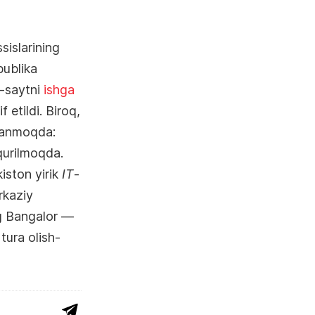
sislarining
publika
b-saytni
ishga
 etildi. Biroq,
llanmoqda:
qurilmoqda.
iston yirik
IT
-
kaziy
ng Bangalor —
tura olish-