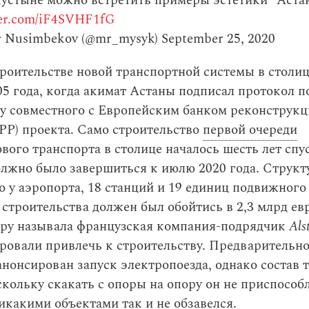
пустыне можно встретить примеры эстетики “Аста
ter.com/iF4SVHF1fG
 Nusimbekov (@mr_mysyk)
September 25, 2020
роительстве новой транспортной системы в столи
05 года, когда акимат Астаны подписал протокол п
ву совместного с Европейским банком реконструкц
РР) проекта. Само строительство
первой очереди
вого транспорта в столице началось шесть лет спус
олжно было завершиться к июлю 2020 года. Структ
о у аэропорта, 18 станций и 19 единиц подвижного 
строительства должен был обойтись в 2,3 млрд е
ру называла французская компания-подрядчик
Als
ровали привлечь к строительству. Предварительно
анонсирован запуск электропоезда, однако состав т
скольку скакать с опоры на опору он не приспособл
икакими объектами так и не обзавелся.