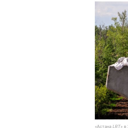
«Астана
LRT
» в