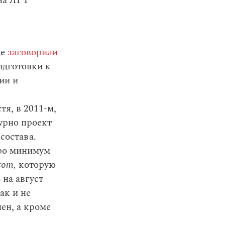
на ЛРТ”
це
заговорили
одготовки к
ии и
тя, в 2011-м,
урно проект
состава.
вро минимум
tom,
которую
 на август
ак и не
ен, а кроме