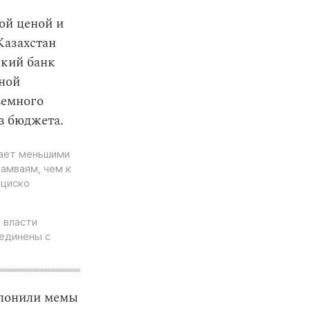
ой ценой и
Казахстан
ский банк
рной
земного
з бюджета.
дает меньшими
амваям, чем к
нциско
 власти
оединены с
олонили мемы