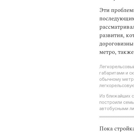
Эти проблем
последующим
рассматривал
развития, ко
дороговизны»
метро, также
Легкорельсовый
габаритами и с
обычному метро
легкорельсову
Из ближайших с
построили семь
автобусными ли
Пока стройк