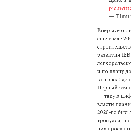
Даже в 
pic.twit
— Timur
Впервые о ст
еще в мае 20
строительст
развития (ЕБ
легкорельско
и по плану д
включал: деп
Первый этап 
— такую циф
власти плани
2020-го был 
тронулся, по
них проект н