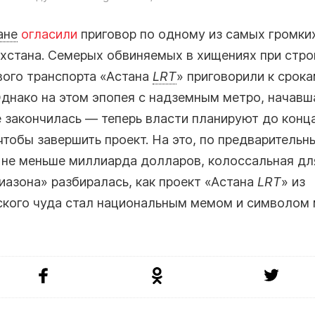
ане
огласили
приговор по одному из самых громки
ахстана. Семерых обвиняемых в хищениях при стро
вого транспорта «Астана
LRT
» приговорили к срока
Однако на этом эпопея с надземным метро, начавш
е закончилась — теперь власти планируют до конца
чтобы завершить проект. На это, по предварительн
 не меньше миллиарда долларов, колоссальная дл
азона» разбиралась, как проект «Астана
LRT
» из
ского чуда стал национальным мемом и символом