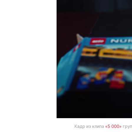
Кадр из клипа
«5 000»
груп