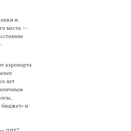
копки и
го места —
асстояние
—
от аэропорта
менее
ко лет
столичным
росы,
 бюджет» и