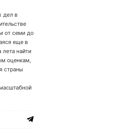
х дел в
ительстве
м от семи до
аяся еще в
 лета найти
ым оценкам,
я страны
 масштабной