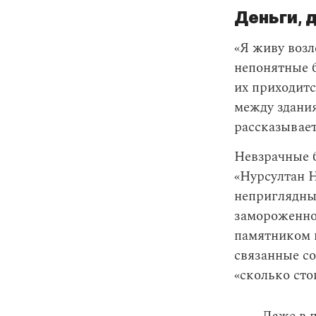
Деньги, 
«Я живу возл
непонятные 
их приходитс
между здания
рассказывае
Невзрачные 
«Нурсултан Н
неприглядные
замороженной
памятником 
связанные с
«сколько сто