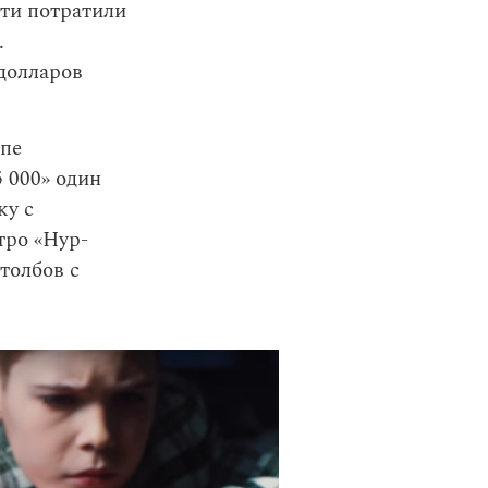
ти потратили
.
долларов
ипе
 000» один
ку с
тро «Нур-
толбов с