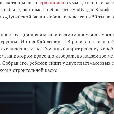
азахстанцы часто
сравнивали
суммы, которые влас
столбы, с, например, небоскребом «Бурдж-Халифа»
о «Дубайской башни» обошлось всего на 50 тысяч 
 конструкция появилась и в самом популярном кл
группы «Ирина Кайратовна». В ролике на песню «5
в коллектива Илья Гуменный дарит ребенку короб
м, на котором красочно изображено надземное ме
 Собрав его, ребенок сидит у двух пластмассовых с
ком в строительной каске.