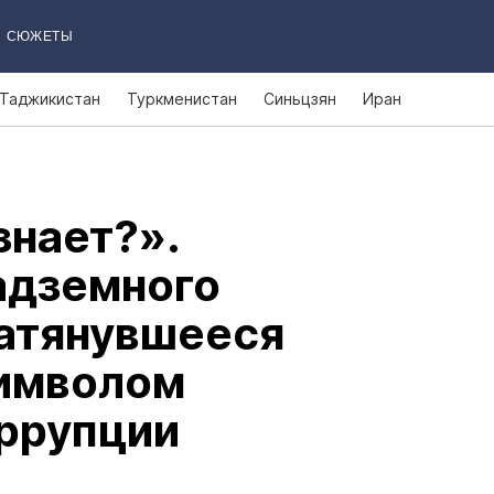
СЮЖЕТЫ
Таджикистан
Туркменистан
Синьцзян
Иран
 знает?».
адземного
затянувшееся
символом
оррупции