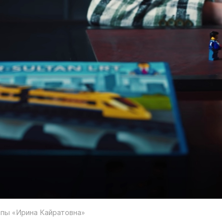
пы «Ирина Кайратовна»