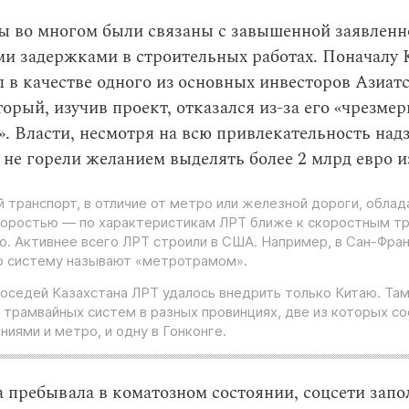
ы во многом были связаны с завышенной заявленн
и задержками в строительных работах. Поначалу 
 в качестве одного из основных инвесторов Азиат
торый, изучив проект, отказался из-за его «чрезме
. Власти, несмотря на всю привлекательность над
 не горели желанием выделять более 2 млрд евро и
 транспорт, в отличие от метро или железной дороги, обла
коростью — по характеристикам ЛРТ ближе к скоростным тр
. Активнее всего ЛРТ строили в США. Например, в Сан-Фра
ю систему называют «метротрамом».
оседей Казахстана ЛРТ удалось внедрить только Китаю. Там
 трамвайных систем в разных провинциях, две из которых с
ниями и метро, и одну в Гонконге.
а пребывала в коматозном состоянии, соцсети зап