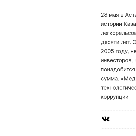
28 мая в
Аст
истории Каз
легкорельсо
десяти лет. 
2005 году, н
инвесторов, 
понадобится
сумма. «Меди
технологиче
коррупции.