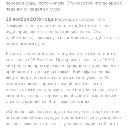
перевернулась, потом упала. Отмечается, что во время
падения он видел ее глаза.
22 ноября 2019 года
Меджидов говорил, что
Томирис стояла у противоположной от него стены
аудитории, окно от нее находились слева. Она
разбежалась, запрыгнула на подоконник, подбежала к
окну и выпрыгнула.
Высота, с которой упала девушка с учетом ее роста,
составляет 15,6 метра. При прыжке с высоты 15-20
метров тело практически не вращается, приземление
происходит на ноги или плашмя. Байсафа же упала
лицом вверх, во время падения повернулась на ¾
оборота вокруг горизонтальной оси. Согласно
результатам исследования, тело получило начальную
скорость, нехарактерную для обычного выпадения и
даже выпадения с небольшим прыжком.
«Совокупный анализ свидетельствует о том, что телу
потерпевшей было придано дополнительное ускорение
за счет сильного толчка в туловище, сзади, в область