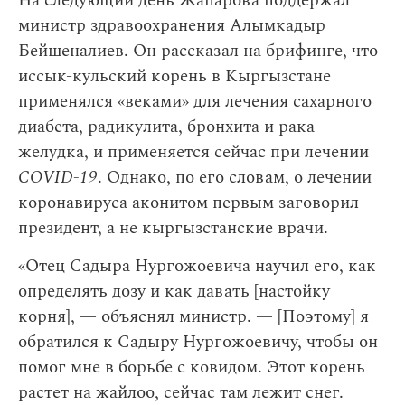
На следующий день Жапарова поддержал
министр здравоохранения Алымкадыр
Бейшеналиев. Он рассказал на брифинге, что
иссык-кульский корень в Кыргызстане
применялся «веками» для лечения сахарного
диабета, радикулита, бронхита и рака
желудка, и применяется сейчас при лечении
COVID-19
. Однако, по его словам, о лечении
коронавируса аконитом первым заговорил
президент, а не кыргызстанские врачи.
«Отец Садыра Нургожоевича научил его, как
определять дозу и как давать [настойку
корня], — объяснял министр. — [Поэтому] я
обратился к Садыру Нургожоевичу, чтобы он
помог мне в борьбе с ковидом. Этот корень
растет на
жайлоо
, сейчас там лежит снег.