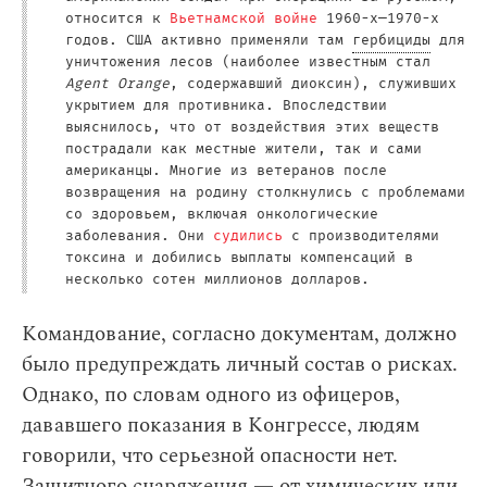
относится к
Вьетнамской войне
1960-х—1970-х
годов. США активно применяли там
гербициды
для
уничтожения лесов (наиболее известным стал
Agent Orange
, содержавший диоксин), служивших
укрытием для противника. Впоследствии
выяснилось, что от воздействия этих веществ
пострадали как местные жители, так и сами
американцы. Многие из ветеранов после
возвращения на родину столкнулись с проблемами
со здоровьем, включая онкологические
заболевания. Они
судились
с производителями
токсина и добились выплаты компенсаций в
несколько сотен миллионов долларов.
Командование, согласно документам, должно
было предупреждать личный состав о рисках.
Однако, по словам одного из офицеров,
дававшего показания в Конгрессе, людям
говорили, что серьезной опасности нет.
Защитного снаряжения — от химических или