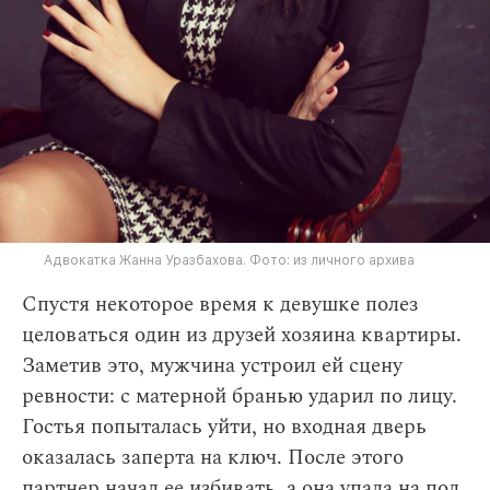
Адвокатка Жанна Уразбахова. Фото: из личного архива
Спустя некоторое время к девушке полез
целоваться один из друзей хозяина квартиры.
Заметив это, мужчина устроил ей сцену
ревности: с матерной бранью ударил по лицу.
Гостья попыталась уйти, но входная дверь
оказалась заперта на ключ. После этого
партнер начал ее избивать, а она упала на пол