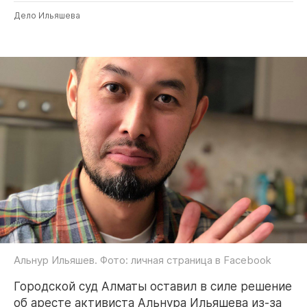
Дело Ильяшева
Альнур Ильяшев. Фото: личная страница в Facebook
Городской суд Алматы оставил в силе решение
об аресте активиста Альнура Ильяшева из-за