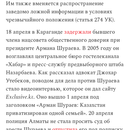
Им также вменяется распространение
заведомо ложной информации в условиях
чрезвычайного положения (статья 274 УК).
18 апреля в Караганде
задержали
бывшего
члена нацсовета общественного доверия при
президенте Армана Шураева. В 2005 году он
возглавлял центральное бюро гостелеканала
«Хабар» и пресс-службу предвыборного штаба
Назарбаева. Как рассказал адвокат Джохар
Утебеков, поводом для дела против Шураева
стало видеоинтервью, которое он дал сайту
Exclusive.kz
. Оно вышло 1 апреля под
заголовком «Арман Шураев: Казахстан
приватизирован одной семьей». 20 апреля
полиция Алматы не стала просить суд об
аресте Шураева и
отпустила
его под подписку