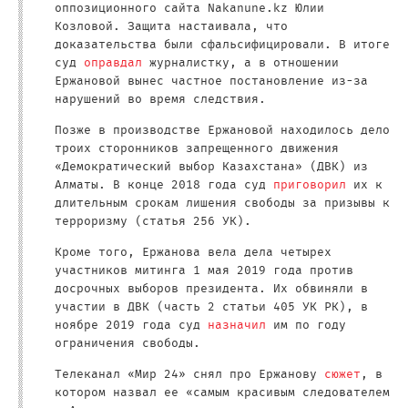
оппозиционного сайта Nakanune.kz Юлии
Козловой. Защита настаивала, что
доказательства были сфальсифицировали. В итоге
суд
оправдал
журналистку, а в отношении
Ержановой вынес частное постановление из-за
нарушений во время следствия.
Позже в производстве Ержановой находилось дело
троих сторонников запрещенного движения
«Демократический выбор Казахстана» (ДВК) из
Алматы. В конце 2018 года суд
приговорил
их к
длительным срокам лишения свободы за призывы к
терроризму (статья 256 УК).
Кроме того, Ержанова вела дела четырех
участников митинга 1 мая 2019 года против
досрочных выборов президента. Их обвиняли в
участии в ДВК (часть 2 статьи 405 УК РК), в
ноябре 2019 года суд
назначил
им по году
ограничения свободы.
Телеканал «Мир 24» снял про Ержанову
сюжет
, в
котором назвал ее «самым красивым следователем