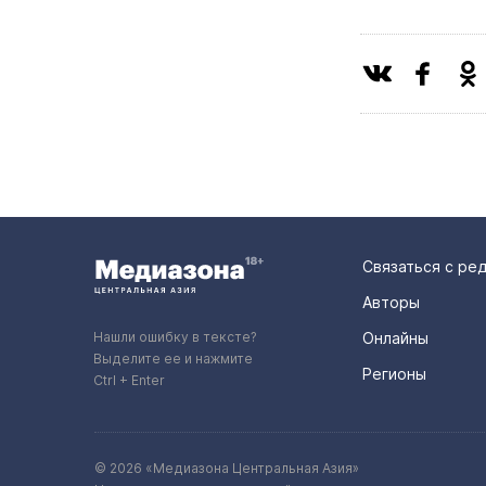
Связаться с ре
Авторы
Нашли ошибку в тексте?
Онлайны
Выделите ее и нажмите
Регионы
Ctrl + Enter
© 2026 «Медиазона Центральная Азия»