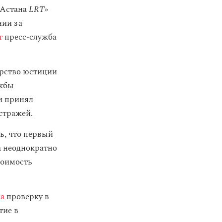
«Астана
LRT
»
нии за
т
пресс-служба
ерство юстиции
ужбы
и принял
стражей.
сь, что первый
а неоднократно
тоимость
ла
проверку в
тие в