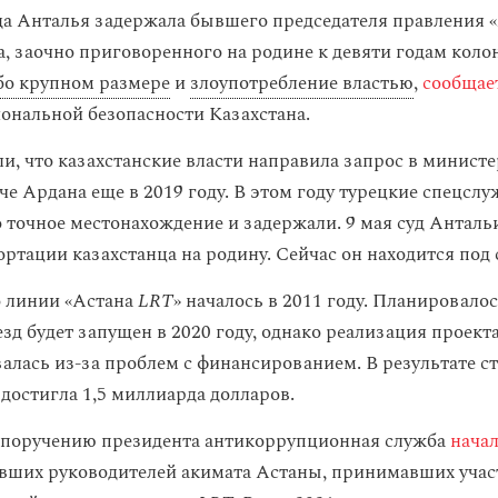
а Анталья задержала бывшего председателя правления 
а, заочно приговоренного на родине к девяти годам коло
обо крупном размере
и
злоупотребление властью
,
сообщае
ональной безопасности Казахстана.
и, что казахстанские власти направила запрос в минист
че Ардана еще в 2019 году. В этом году турецкие спецсл
о точное местонахождение и задержали. 9 мая суд Анталь
ортации казахстанца на родину. Сейчас он находится под 
 линии «Астана
LRT
» началось в 2011 году. Планировало
зд будет запущен в 2020 году, однако реализация проект
алась из-за проблем с финансированием. В результате с
достигла 1,5 миллиарда долларов.
о поручению президента антикоррупционная служба
нача
ших руководителей акимата Астаны, принимавших учас