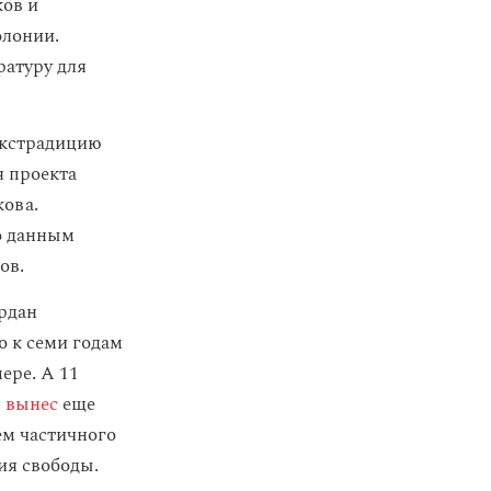
ков и
олонии.
ратуру для
экстрадицию
я проекта
кова.
о данным
ов.
Ардан
о к семи годам
ере. А 11
ы
вынес
еще
ем частичного
ия свободы.