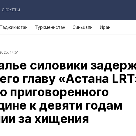
СЮЖЕТЫ
Таджикистан
Туркменистан
Синьцзян
Иран
2025, 14:51
алье силовики задер
го главу «Астана LRT
о приговоренного
дине к девяти годам
ии за хищения