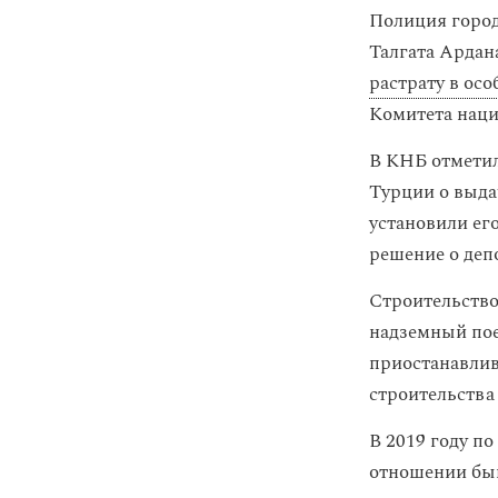
Полиция город
Талгата Ардан
растрату в ос
Комитета наци
В КНБ отметил
Турции о выда
установили ег
решение о деп
Строительство
надземный пое
приостанавлив
строительства 
В 2019 году п
отношении быв