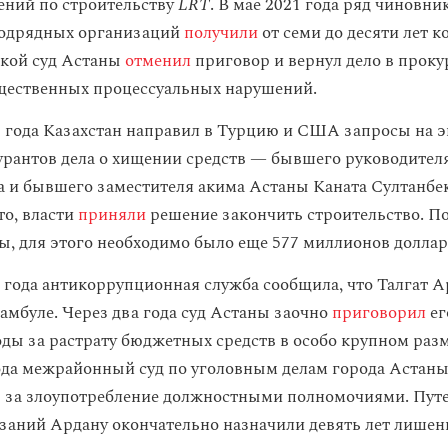
ний по строительству
LRT
. В мае 2021 года ряд чиновни
подрядных организаций
получили
от семи до десяти лет к
ской суд Астаны
отменил
приговор и вернул дело в проку
щественных процессуальных нарушений.
1 года Казахстан направил в Турцию и США запросы на 
рантов дела о хищении средств — бывшего руководител
а и бывшего заместителя акима Астаны Каната Султанбе
то, власти
приняли
решение закончить строительство. П
ы, для этого необходимо было еще 577 миллионов доллар
1 года антикоррупционная служба сообщила, что Талгат 
тамбуле. Через два года суд Астаны заочно
приговорил
ег
ды за растрату бюджетных средств в особо крупном разм
ода межрайонный суд по уголовным делам города Астан
 за злоупотребление должностными полномочиями. Пут
заний Ардану окончательно назначили девять лет лишен