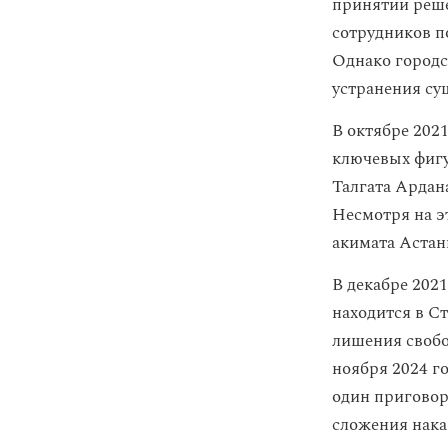
принятии реше
сотрудников 
Однако город
устранения су
В октябре 202
ключевых фигу
Талгата Ардан
Несмотря на э
акимата Астан
В декабре 202
находится в С
лишения свобо
ноября 2024 г
один приговор
сложения нака