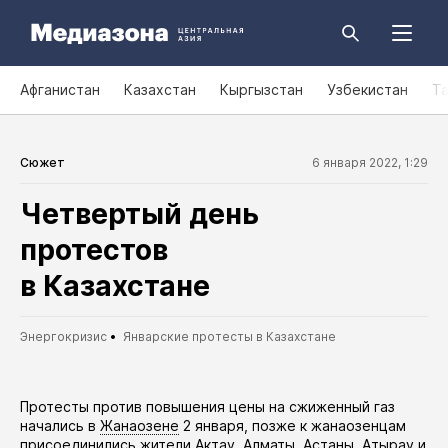
Афганистан
Казахстан
Кыргызстан
Узбекистан
Т
Сюжет
6 января 2022, 1:29
Четвертый день
протестов
в Казахстане
Энергокризис
Январские протесты в Казахстане
Протесты против повышения цены на сжиженный газ
начались
в
Жанаозене
2 января, позже к жанаозенцам
присоединились жители
Актау
,
Алматы
,
Астаны
,
Атырау
и