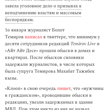
завела уголовное дело о
призывах к
неподчинению властям и массовым
беспорядкам
.
16 января журналист Болот
Темиров
написал
в твиттере, что минимум у
десяти сотрудников редакций
Temirov Live
и
«Айт Айт Десе» прошли обыски в домах и
квартирах. После обысков силовики
задержали журналистов, в числе которых
была супруга Темирова Махабат Тажибек
кызы.
«Клооп» в свою очередь
пишет
, что «мужчины
в гражданском», проводившие обыски в
редакциях, увезли задержанных в здание
МВД. При этом никто из них не назвал