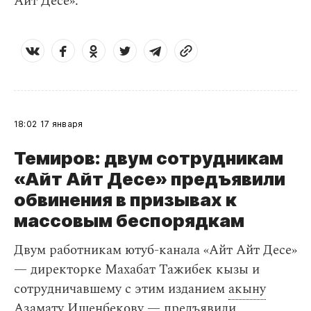
Айт Десе».
18:02
17 января
Темиров: двум сотрудникам
«Айт Айт Десе» предъявили
обвинения в призывах к
массовым беспорядкам
Двум работникам ютуб-канала «Айт Айт Десе»
— директорке Махабат Тажибек кызы и
сотрудничавшему с этим изданием
акыну
Азамату Ишенбекову — предъявили