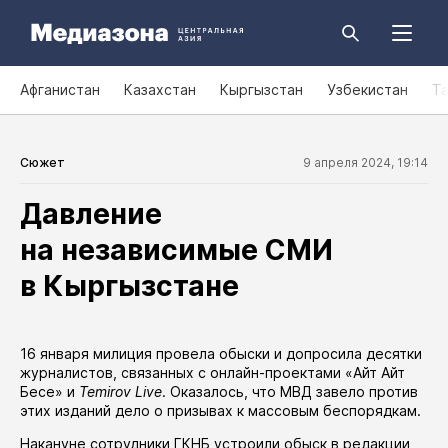
Афганистан
Казахстан
Кыргызстан
Узбекистан
Т
Сюжет
9 апреля 2024, 19:14
Давление
на независимые СМИ
в Кыргызстане
16 января милиция провела обыски и допросила десятки
журналистов, связанных с онлайн-проектами «Айт Айт
Бесе» и
Temirov Live
. Оказалось, что МВД
завело
против
этих изданий дело о призывах к массовым беспорядкам.
Накануне сотрудники ГКНБ
устроили
обыск в редакции