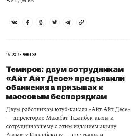
Айт Десе».
18:02
17 января
Темиров: двум сотрудникам
«Айт Айт Десе» предъявили
обвинения в призывах к
массовым беспорядкам
Двум работникам ютуб-канала «Айт Айт Десе»
— директорке Махабат Тажибек кызы и
сотрудничавшему с этим изданием
акыну
Азамату Ишенбекову — предъявили