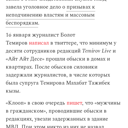
завела уголовное дело о
призывах к
неподчинению властям и массовым
беспорядкам
.
16 января журналист Болот
Темиров
написал
в твиттере, что минимум у
десяти сотрудников редакций
Temirov Live
и
«Айт Айт Десе» прошли обыски в домах и
квартирах. После обысков силовики
задержали журналистов, в числе которых
была супруга Темирова Махабат Тажибек
кызы.
«Клооп» в свою очередь
пишет
, что «мужчины
в гражданском», проводившие обыски в
редакциях, увезли задержанных в здание
МВД. При этом никто из них не назвал