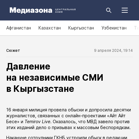
Афганистан
Казахстан
Кыргызстан
Узбекистан
Т
Сюжет
9 апреля 2024, 19:14
Давление
на независимые СМИ
в Кыргызстане
16 января милиция провела обыски и допросила десятки
журналистов, связанных с онлайн-проектами «Айт Айт
Бесе» и
Temirov Live
. Оказалось, что МВД
завело
против
этих изданий дело о призывах к массовым беспорядкам.
Накануне сотрудники ГКНБ
устроили
обыск в редакции