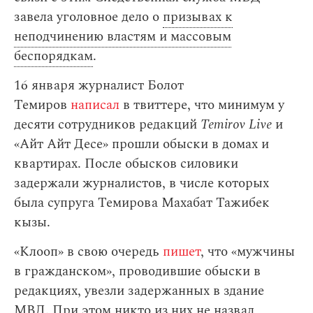
завела уголовное дело о
призывах к
неподчинению властям и массовым
беспорядкам
.
16 января журналист Болот
Темиров
написал
в твиттере, что минимум у
десяти сотрудников редакций
Temirov Live
и
«Айт Айт Десе» прошли обыски в домах и
квартирах. После обысков силовики
задержали журналистов, в числе которых
была супруга Темирова Махабат Тажибек
кызы.
«Клооп» в свою очередь
пишет
, что «мужчины
в гражданском», проводившие обыски в
редакциях, увезли задержанных в здание
МВД. При этом никто из них не назвал