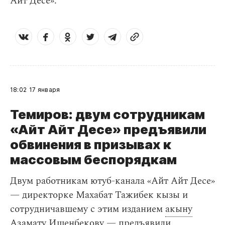
Айт Десе».
18:02
17 января
Темиров: двум сотрудникам
«Айт Айт Десе» предъявили
обвинения в призывах к
массовым беспорядкам
Двум работникам ютуб-канала «Айт Айт Десе»
— директорке Махабат Тажибек кызы и
сотрудничавшему с этим изданием
акыну
Азамату Ишенбекову — предъявили