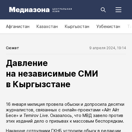
Афганистан
Казахстан
Кыргызстан
Узбекистан
Т
Сюжет
9 апреля 2024, 19:14
Давление
на независимые СМИ
в Кыргызстане
16 января милиция провела обыски и допросила десятки
журналистов, связанных с онлайн-проектами «Айт Айт
Бесе» и
Temirov Live
. Оказалось, что МВД
завело
против
этих изданий дело о призывах к массовым беспорядкам.
Накануне сотрудники ГКНБ
устроили
обыск в редакции