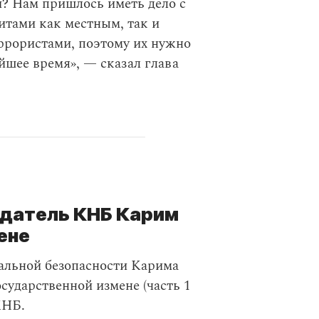
? Нам пришлось иметь дело с
тами как местным, так и
ррористами, поэтому их нужно
айшее время», — сказал глава
датель КНБ Карим
ене
альной безопасности Карима
сударственной измене (часть 1
КНБ.