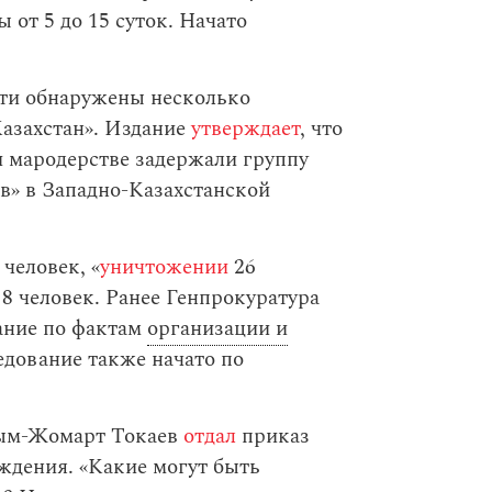
 от 5 до 15 суток. Начато
ти обнаружены несколько
азахстан». Издание
утверждает
, что
и мародерстве задержали группу
в» в Западно-Казахстанской
 человек, «
уничтожении
26
8 человек. Ранее Генпрокуратура
ание по фактам
организации и
ледование также начато по
асым-Жомарт Токаев
отдал
приказ
ждения. «Какие могут быть