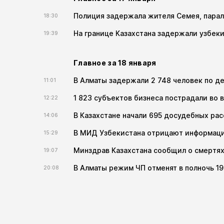
Полиция задержала жителя Семея, парали
18:30
На границе Казахстана задержали узбек
19:39
Главное за 18 января
В Алматы задержали 2 748 человек по д
11:01
1 823 субъектов бизнеса пострадали во в
12:22
В Казахстане начали 695 досудебных ра
14:06
В МИД Узбекистана отрицают информаци
15:29
Минздрав Казахстана сообщил о смертях
19:07
В Алматы режим ЧП отменят в полночь 19
20:08