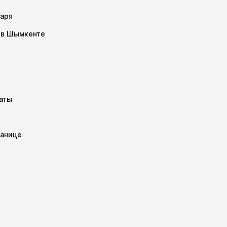
варя
в в Шымкенте
маты
ранице