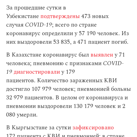
За прошедшие сутки в
Узбекистане
подтверждены
473 новых
случая
COVID-19
; всего по стране
коронавирус определили у 57 190 человек. Из
них выздоровели 53 835, а 471 пациент погиб.
В Казахстане коронавирус был
выявлен
у 71
человека; пневмонию с признаками
COVID-
19
диагностировали
у 179
пациентов. Количество зараженных КВИ
достигло 107 979 человек; пневмонией больны
32 979 пациентов. В целом от коронавируса и
пневмонии выздоровели 130 179 человек и 2
080 умерли.
В Кыргызстане за сутки
зафиксировано
172 пациента с КВИ и пневмонией; в стране