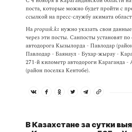
С 4 ноября в Карагандинской области на
поста, которые можно будет пройти с п
ссылкой на пресс-службу акимата област
На
propusk.kz
нужно указать свои данные
через эти посты. Санпосты установят п
автодорога Кызылорда - Павлодар (райо
Павлодар - Баянаул - Бухар-жырау - Кара
271-й километр автодороги Караганда - 
(район поселка Кентобе).
В Казахстане за сутки вы