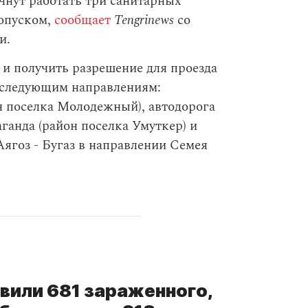
чнут работать три санитарных
ропуском,
сообщает
Tengrinews
со
и.
 и получить разрешение для проезда
о следующим направлениям:
н поселка Молодежный), автодорога
ганда (район поселка Умуткер) и
Аягоз - Бугаз в направлении Семея
явили 681 зараженного,