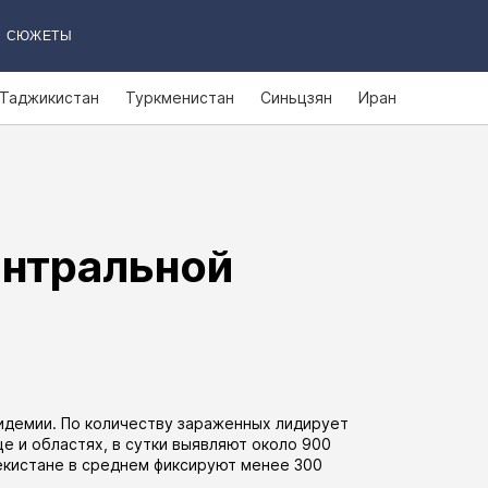
СЮЖЕТЫ
Таджикистан
Туркменистан
Синьцзян
Иран
ентральной
идемии. По количеству зараженных лидирует
це
и
областях
, в сутки выявляют около 900
екистане в среднем фиксируют менее 300