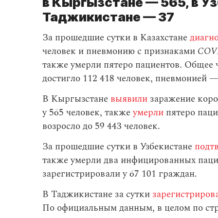
в Кыргызстане — 565, в Уз
Таджикистане — 37
За прошедшие сутки в Казахстане
диагн
человек и пневмонию с признаками
COV
также умерли пятеро пациентов. Общее
достигло 112 418 человек, пневмонией —
В Кыргызстане
выявили
заражение коро
у 565 человек, также
умерли
пятеро паци
возросло до 59 443 человек.
За прошедшие сутки в Узбекистане
подт
также умерли два инфицированных пацие
зарегистрировали у 67 101 граждан.
В Таджикистане за сутки
зарегистриров
По официальным данным, в целом по стр