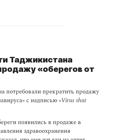
ти Таджикистана
продажу «оберегов от
на потребовали прекратить продажу
навируса» с надписью «
Virus shut
ереги появились в продаже в
равления здравоохранения
казал, что они изъяли из аптек