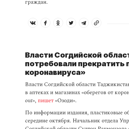
граждан.
Власти Согдийской облас
потребовали прекратить 
коронавируса»
Власти Согдийской области Таджикиста
в аптеках и магазинах «оберегов от коро
out
»,
пишет
«Озоди».
По информации издания, пластиковые об
середине октября. Начальник отдела Уп
Согдийской области Султон Рахмонзода с