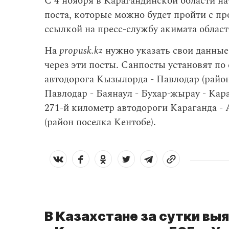
С 4 ноября в Карагандинской области на
поста, которые можно будет пройти с п
ссылкой на пресс-службу акимата област
На
propusk.kz
нужно указать свои данные
через эти посты. Санпосты установят п
автодорога Кызылорда - Павлодар (райо
Павлодар - Баянаул - Бухар-жырау - Кара
271-й километр автодороги Караганда - 
(район поселка Кентобе).
В Казахстане за сутки вы