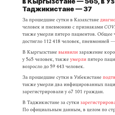
в Кыргызстане — 565, в Уз
Таджикистане — 37
За прошедшие сутки в Казахстане
диагн
человек и пневмонию с признаками
COV
также умерли пятеро пациентов. Общее
достигло 112 418 человек, пневмонией —
В Кыргызстане
выявили
заражение коро
у 565 человек, также
умерли
пятеро паци
возросло до 59 443 человек.
За прошедшие сутки в Узбекистане
подт
также умерли два инфицированных пацие
зарегистрировали у 67 101 граждан.
В Таджикистане за сутки
зарегистриров
По официальным данным, в целом по стр