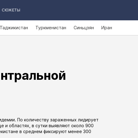
СЮЖЕТЫ
Таджикистан
Туркменистан
Синьцзян
Иран
ентральной
идемии. По количеству зараженных лидирует
це
и
областях
, в сутки выявляют около 900
екистане в среднем фиксируют менее 300