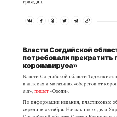
граждан.
Власти Согдийской облас
потребовали прекратить 
коронавируса»
Власти Согдийской области Таджикиста
в аптеках и магазинах «оберегов от коро
out
»,
пишет
«Озоди».
По информации издания, пластиковые об
середине октября. Начальник отдела Уп
Согдийской области Султон Рахмонзода с