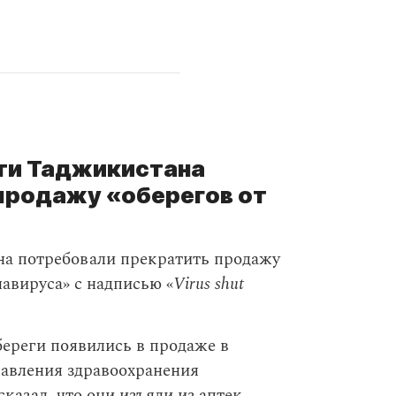
ти Таджикистана
продажу «оберегов от
на потребовали прекратить продажу
навируса» с надписью «
Virus shut
ереги появились в продаже в
равления здравоохранения
казал, что они изъяли из аптек