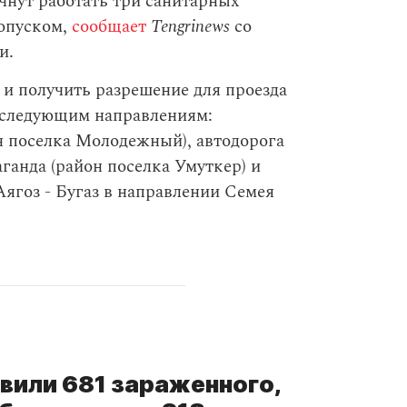
чнут работать три санитарных
ропуском,
сообщает
Tengrinews
со
и.
 и получить разрешение для проезда
о следующим направлениям:
н поселка Молодежный), автодорога
ганда (район поселка Умуткер) и
Аягоз - Бугаз в направлении Семея
явили 681 зараженного,