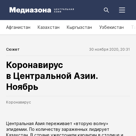
Афганистан
Казахстан
Кыргызстан
Узбекистан
Т
Сюжет
30 ноября 2020, 20:31
Коронавирус
в Центральной Азии.
Ноябрь
Коронавирус
Центральная Азия переживает «вторую волну»
эпидемии. По количеству зараженных лидирует
Казахстан. В стране ужесточили карантин в
столице
и