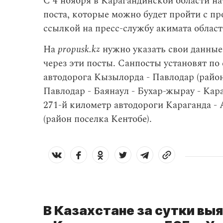
С 4 ноября в Карагандинской области на
поста, которые можно будет пройти с п
ссылкой на пресс-службу акимата област
На
propusk.kz
нужно указать свои данные
через эти посты. Санпосты установят п
автодорога Кызылорда - Павлодар (райо
Павлодар - Баянаул - Бухар-жырау - Кара
271-й километр автодороги Караганда - 
(район поселка Кентобе).
В Казахстане за сутки вы