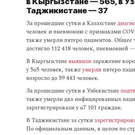
в Кыргызстане — 565, в Уз
Таджикистане — 37
За прошедшие сутки в Казахстане
диагн
человек и пневмонию с признаками
COV
также умерли пятеро пациентов. Общее
достигло 112 418 человек, пневмонией —
В Кыргызстане
выявили
заражение коро
у 565 человек, также
умерли
пятеро паци
возросло до 59 443 человек.
За прошедшие сутки в Узбекистане
подт
также умерли два инфицированных пацие
зарегистрировали у 67 101 граждан.
В Таджикистане за сутки
зарегистриров
По официальным данным, в целом по стр