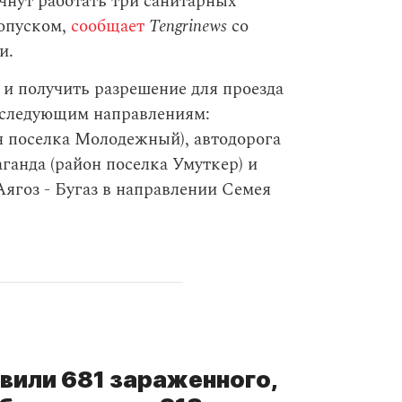
чнут работать три санитарных
ропуском,
сообщает
Tengrinews
со
и.
 и получить разрешение для проезда
о следующим направлениям:
н поселка Молодежный), автодорога
ганда (район поселка Умуткер) и
Аягоз - Бугаз в направлении Семея
явили 681 зараженного,