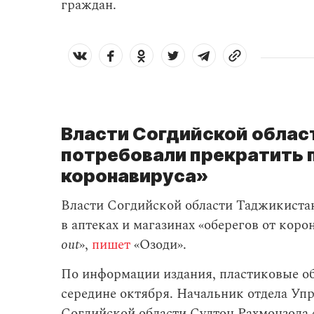
граждан.
Власти Согдийской облас
потребовали прекратить 
коронавируса»
Власти Согдийской области Таджикиста
в аптеках и магазинах «оберегов от коро
out
»,
пишет
«Озоди».
По информации издания, пластиковые об
середине октября. Начальник отдела Уп
Согдийской области Султон Рахмонзода с