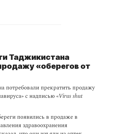
ти Таджикистана
продажу «оберегов от
на потребовали прекратить продажу
навируса» с надписью «
Virus shut
ереги появились в продаже в
равления здравоохранения
казал, что они изъяли из аптек