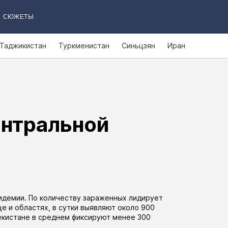
СЮЖЕТЫ
Таджикистан
Туркменистан
Синьцзян
Иран
ентральной
идемии. По количеству зараженных лидирует
це
и
областях
, в сутки выявляют около 900
екистане в среднем фиксируют менее 300