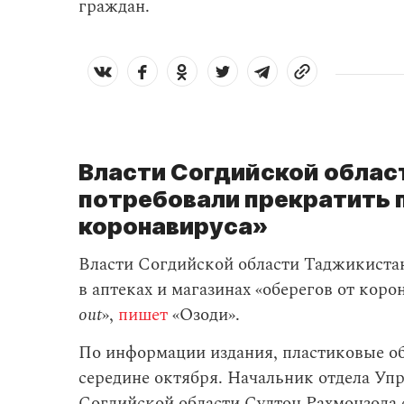
граждан.
Власти Согдийской облас
потребовали прекратить 
коронавируса»
Власти Согдийской области Таджикиста
в аптеках и магазинах «оберегов от коро
out
»,
пишет
«Озоди».
По информации издания, пластиковые об
середине октября. Начальник отдела Уп
Согдийской области Султон Рахмонзода с