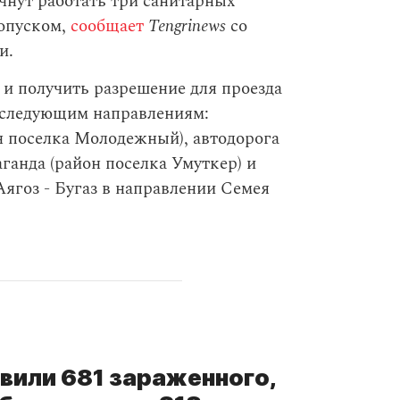
чнут работать три санитарных
ропуском,
сообщает
Tengrinews
со
и.
 и получить разрешение для проезда
о следующим направлениям:
н поселка Молодежный), автодорога
ганда (район поселка Умуткер) и
Аягоз - Бугаз в направлении Семея
явили 681 зараженного,