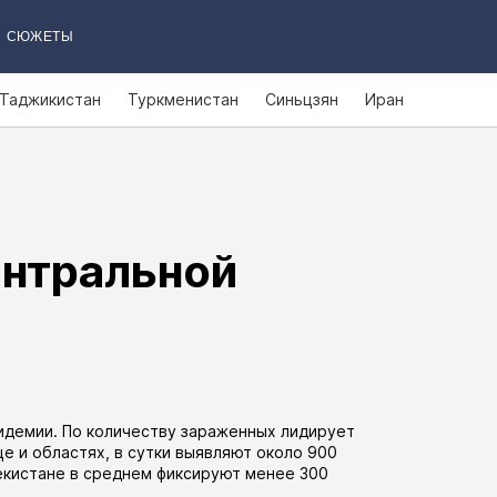
СЮЖЕТЫ
Таджикистан
Туркменистан
Синьцзян
Иран
ентральной
идемии. По количеству зараженных лидирует
це
и
областях
, в сутки выявляют около 900
екистане в среднем фиксируют менее 300