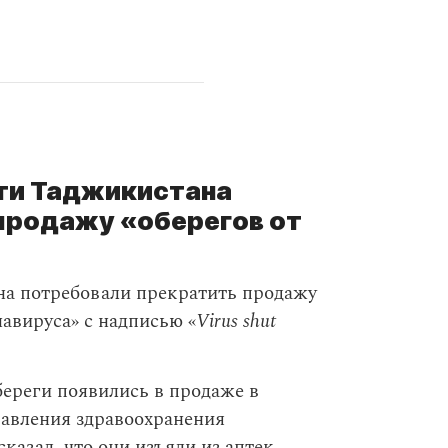
ти Таджикистана
продажу «оберегов от
на потребовали прекратить продажу
навируса» с надписью «
Virus shut
ереги появились в продаже в
равления здравоохранения
казал, что они изъяли из аптек