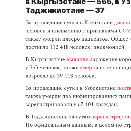
в Кыргызстане — 565, в Уз
Таджикистане — 37
За прошедшие сутки в Казахстане
диагн
человек и пневмонию с признаками
COV
также умерли пятеро пациентов. Общее
достигло 112 418 человек, пневмонией —
В Кыргызстане
выявили
заражение коро
у 565 человек, также
умерли
пятеро паци
возросло до 59 443 человек.
За прошедшие сутки в Узбекистане
подт
также умерли два инфицированных пацие
зарегистрировали у 67 101 граждан.
В Таджикистане за сутки
зарегистриров
По официальным данным, в целом по стр