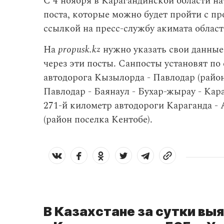
С 4 ноября в Карагандинской области на
поста, которые можно будет пройти с п
ссылкой на пресс-службу акимата област
На
propusk.kz
нужно указать свои данные
через эти посты. Санпосты установят п
автодорога Кызылорда - Павлодар (райо
Павлодар - Баянаул - Бухар-жырау - Кара
271-й километр автодороги Караганда - 
(район поселка Кентобе).
В Казахстане за сутки вы