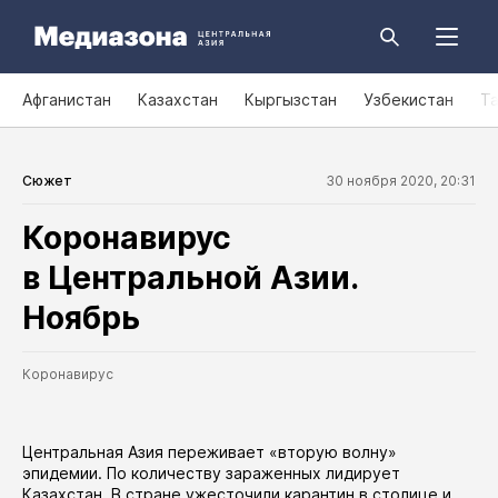
Афганистан
Казахстан
Кыргызстан
Узбекистан
Т
Сюжет
30 ноября 2020, 20:31
Коронавирус
в Центральной Азии.
Ноябрь
Коронавирус
Центральная Азия переживает «вторую волну»
эпидемии. По количеству зараженных лидирует
Казахстан. В стране ужесточили карантин в
столице
и