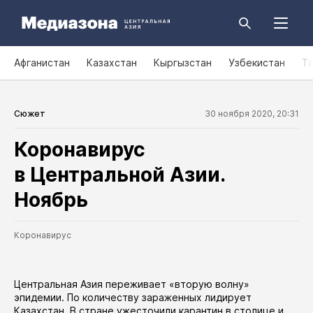
Афганистан
Казахстан
Кыргызстан
Узбекистан
Т
Сюжет
30 ноября 2020, 20:31
Коронавирус
в Центральной Азии.
Ноябрь
Коронавирус
Центральная Азия переживает «вторую волну»
эпидемии. По количеству зараженных лидирует
Казахстан. В стране ужесточили карантин в
столице
и