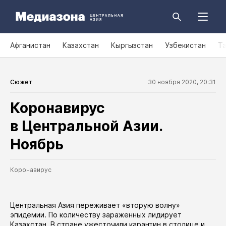
Афганистан
Казахстан
Кыргызстан
Узбекистан
Т
Сюжет
30 ноября 2020, 20:31
Коронавирус
в Центральной Азии.
Ноябрь
Коронавирус
Центральная Азия переживает «вторую волну»
эпидемии. По количеству зараженных лидирует
Казахстан. В стране ужесточили карантин в
столице
и