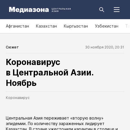
Афганистан
Казахстан
Кыргызстан
Узбекистан
Т
Сюжет
30 ноября 2020, 20:31
Коронавирус
в Центральной Азии.
Ноябрь
Коронавирус
Центральная Азия переживает «вторую волну»
эпидемии. По количеству зараженных лидирует
Казахстан. В стране ужесточили карантин в
столице
и