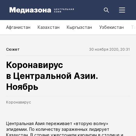
Афганистан
Казахстан
Кыргызстан
Узбекистан
Т
Сюжет
30 ноября 2020, 20:31
Коронавирус
в Центральной Азии.
Ноябрь
Коронавирус
Центральная Азия переживает «вторую волну»
эпидемии. По количеству зараженных лидирует
Казахстан. В стране ужесточили карантин в
столице
и