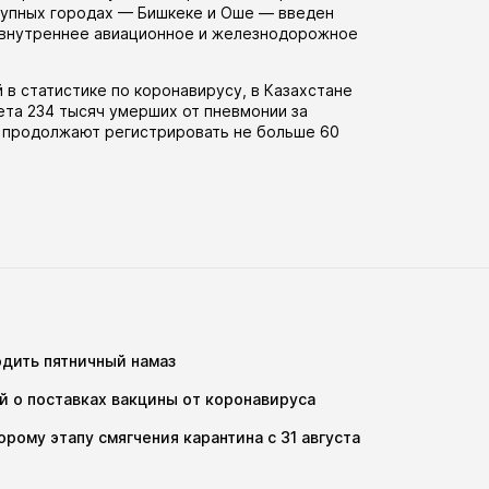
рупных городах — Бишкеке и Оше — введен
а внутреннее авиационное и железнодорожное
 в статистике по коронавирусу, в Казахстане
ета 234 тысяч умерших от пневмонии за
а продолжают
регистрировать
не больше 60
дить пятничный намаз
й о поставках вакцины от коронавируса
рому этапу смягчения карантина с 31 августа