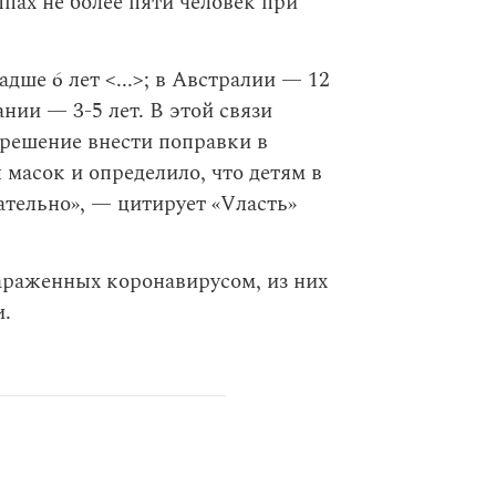
пах не более пяти человек при
дше 6 лет <...>; в Австралии — 12
ании — 3-5 лет. В этой связи
решение внести поправки в
масок и определило, что детям в
ательно», — цитирует «Vласть»
араженных коронавирусом, из них
и.