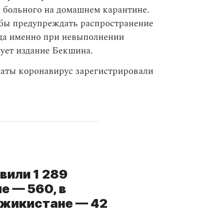
ие больного на домашнем карантине.
тобы предупреждать распространение
ода именно при невыполнении
ует издание Бекшина.
аты коронавирус зарегистрировали
вили 1 289
е — 560, в
джикистане
— 42