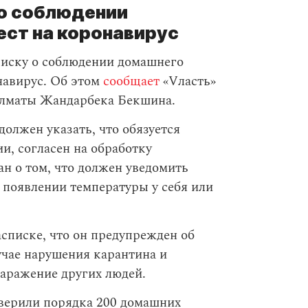
 о соблюдении
ест на коронавирус
писку о соблюдении домашнего
навирус. Об этом
сообщает
«Vласть»
 Алматы Жандарбека Бекшина.
должен указать, что обязуется
и, согласен на обработку
н о том, что должен уведомить
 появлении температуры у себя или
списке, что он предупрежден об
учае нарушения карантина и
заражение других людей.
оверили порядка 200 домашних