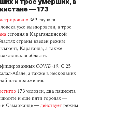
ших и трое умерших, в
екистане — 173
гистрировано
369 случаев
еловека уже выздоровели, а трое
ана
сегодня в Карагандинской
бластях страны введен режим
ымкент, Караганда, а также
захстанская области.
инфицированных
COVID-19
. С 25
алал-Абаде, а также в нескольких
чайного положения.
остигло
173 человек, два пациента
ашкенте и еще пяти городах —
не и Самарканде —
действует
режим