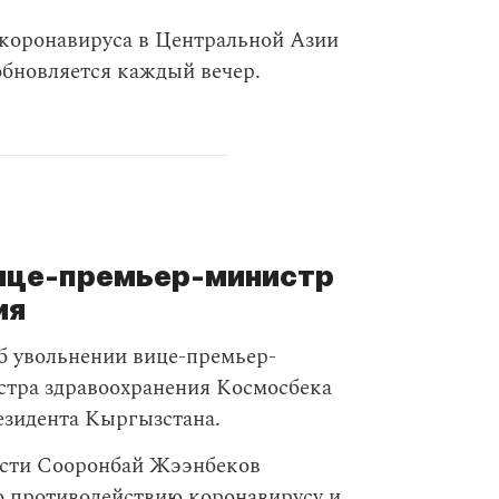
 коронавируса в Центральной Азии
 обновляется каждый вечер.
вице-премьер-министр
ия
б увольнении вице-премьер-
тра здравоохранения Космосбека
езидента Кыргызстана.
ости Сооронбай Жээнбеков
 противодействию коронавирусу и