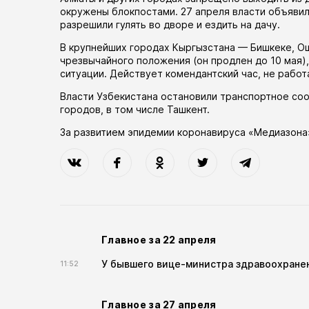
окружены блокпостами. 27 апреля власти
объяви
разрешили гулять во дворе и ездить на дачу.
В крупнейших городах Кыргызстана — Бишкеке, 
чрезвычайного положения (он
продлен
до 10 мая)
ситуации. Действует комендантский час, не рабо
Власти Узбекистана
остановили
транспортное соо
городов, в том числе Ташкент.
За развитием эпидемии коронавируса «Медиазона
Главное за 22 апреля
У бывшего вице-министра здравоохранен
11:52
Главное за 27 апреля