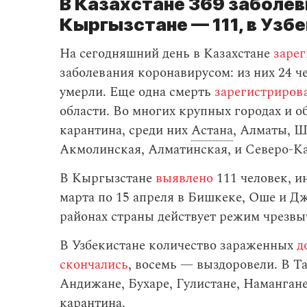
В Казахстане 369 заболев
Кыргызстане — 111, в Узб
На сегодняшний день в Казахстане
заре
заболевания коронавирусом: из них 24 ч
умерли. Еще одна смерть
зарегистриров
области. Во многих крупных городах и о
карантина, среди них
Астана
, Алматы, Ш
Акмолинская, Алматинская, и Северо-Ка
В Кыргызстане
выявлено
111 человек, 
марта по 15 апреля в Бишкеке, Оше и Дж
районах страны действует режим чрезвы
В Узбекистане количество зараженных
д
скончались
, восемь — выздоровели. В Т
Андижане, Бухаре, Гулистане, Наманга
карантина.