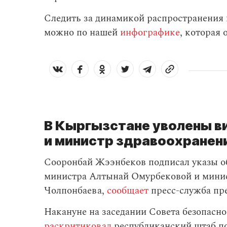
Следить за динамикой распространения
можно по нашей
инфографике
, которая
В Кыргызстане уволены 
и министр здравоохранен
Сооронбай Жээнбеков подписал указы о
министра Алтынай Омурбековой и минис
Чолпонбаева,
сообщает
пресс-служба пр
Накануне на заседании Совета безопасн
раскритиковал
республиканский штаб по