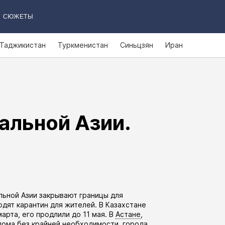
СЮЖЕТЫ
Таджикистан
Туркменистан
Синьцзян
Иран
альной Азии.
льной Азии закрывают границы для
дят карантин для жителей. В Казахстане
марта, его
продлили
до 11 мая. В
Астане
,
дома без крайней необходимости, города