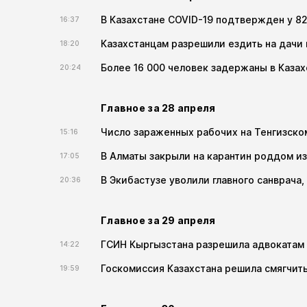
В Казахстане COVID-19 подтвержден у 8
16:37
Казахстанцам разрешили ездить на дачи 
18:20
Более 16 000 человек задержаны в Каза
20:24
Главное за 28 апреля
Число зараженных рабочих на Тенгизск
15:16
В Алматы закрыли на карантин роддом из
17:05
В Экибастузе уволили главного санврача
20:36
Главное за 29 апреля
ГСИН Кыргызстана разрешила адвокатам 
14:22
Госкомиссия Казахстана решила смягчить
19:59