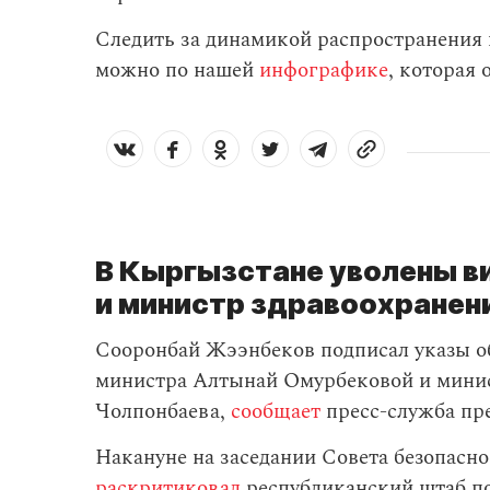
Следить за динамикой распространения
можно по нашей
инфографике
, которая
В Кыргызстане уволены 
и министр здравоохранен
Сооронбай Жээнбеков подписал указы о
министра Алтынай Омурбековой и минис
Чолпонбаева,
сообщает
пресс-служба пр
Накануне на заседании Совета безопасн
раскритиковал
республиканский штаб по