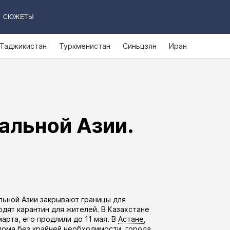
СЮЖЕТЫ
Таджикистан
Туркменистан
Синьцзян
Иран
альной Азии.
льной Азии закрывают границы для
дят карантин для жителей. В Казахстане
марта, его
продлили
до 11 мая. В
Астане
,
дома без крайней необходимости, города