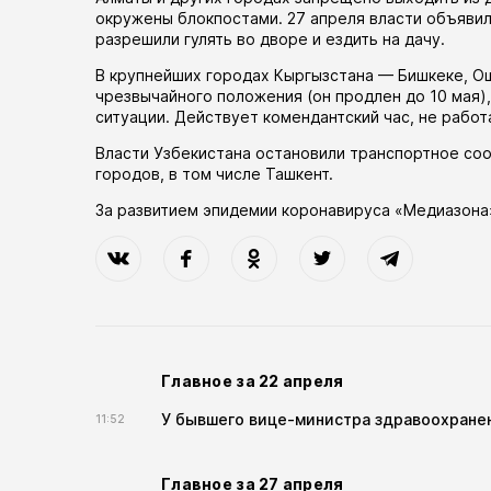
окружены блокпостами. 27 апреля власти
объяви
разрешили гулять во дворе и ездить на дачу.
В крупнейших городах Кыргызстана — Бишкеке, 
чрезвычайного положения (он
продлен
до 10 мая)
ситуации. Действует комендантский час, не рабо
Власти Узбекистана
остановили
транспортное соо
городов, в том числе Ташкент.
За развитием эпидемии коронавируса «Медиазона
Главное за 22 апреля
У бывшего вице-министра здравоохранен
11:52
Главное за 27 апреля