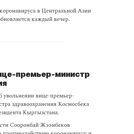
 коронавируса в Центральной Азии
 обновляется каждый вечер.
вице-премьер-министр
ия
б увольнении вице-премьер-
тра здравоохранения Космосбека
езидента Кыргызстана.
ости Сооронбай Жээнбеков
 противодействию коронавирусу и