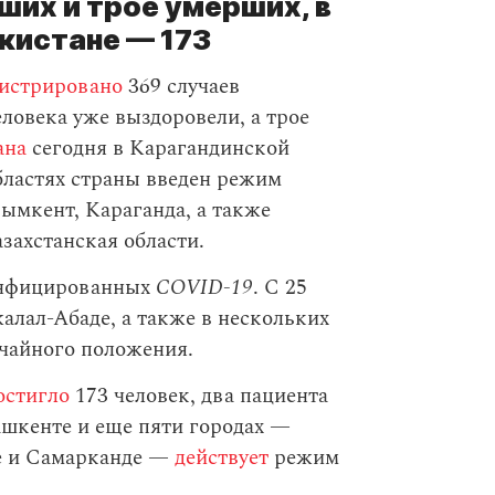
ших и трое умерших, в
екистане — 173
гистрировано
369 случаев
еловека уже выздоровели, а трое
ана
сегодня в Карагандинской
бластях страны введен режим
ымкент, Караганда, а также
захстанская области.
инфицированных
COVID-19
. С 25
алал-Абаде, а также в нескольких
чайного положения.
остигло
173 человек, два пациента
ашкенте и еще пяти городах —
не и Самарканде —
действует
режим