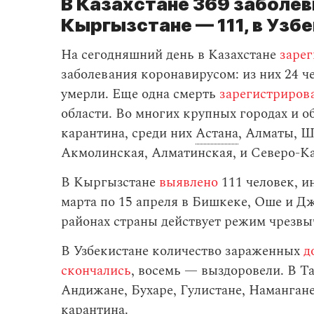
В Казахстане 369 заболев
Кыргызстане — 111, в Узб
На сегодняшний день в Казахстане
заре
заболевания коронавирусом: из них 24 ч
умерли. Еще одна смерть
зарегистриров
области. Во многих крупных городах и о
карантина, среди них
Астана
, Алматы, Ш
Акмолинская, Алматинская, и Северо-Ка
В Кыргызстане
выявлено
111 человек, 
марта по 15 апреля в Бишкеке, Оше и Дж
районах страны действует режим чрезвы
В Узбекистане количество зараженных
д
скончались
, восемь — выздоровели. В Т
Андижане, Бухаре, Гулистане, Наманга
карантина.