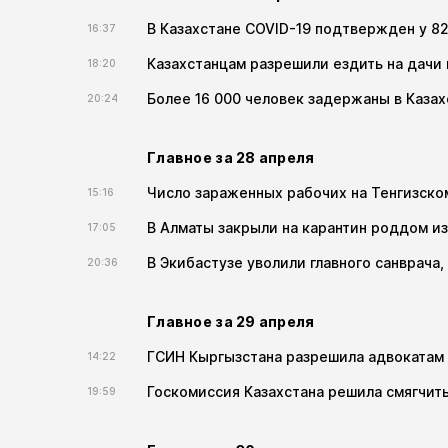
В Казахстане COVID-19 подтвержден у 8
16:37
Казахстанцам разрешили ездить на дачи 
18:20
Более 16 000 человек задержаны в Каза
20:24
Главное за 28 апреля
Число зараженных рабочих на Тенгизск
15:16
В Алматы закрыли на карантин роддом из
17:05
В Экибастузе уволили главного санврача
20:36
Главное за 29 апреля
ГСИН Кыргызстана разрешила адвокатам 
14:22
Госкомиссия Казахстана решила смягчить
19:59