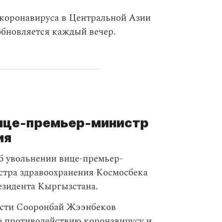
 коронавируса в Центральной Азии
 обновляется каждый вечер.
вице-премьер-министр
ия
б увольнении вице-премьер-
тра здравоохранения Космосбека
езидента Кыргызстана.
ости Сооронбай Жээнбеков
 противодействию коронавирусу и