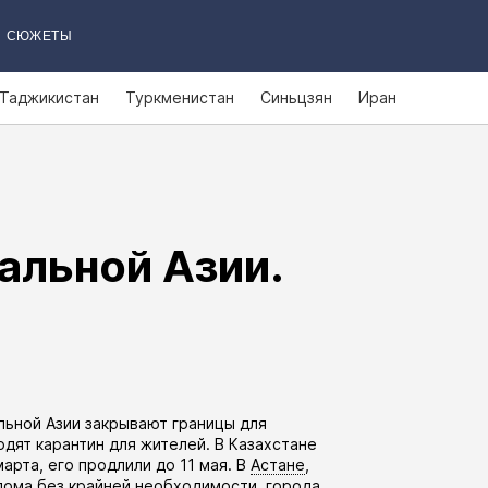
СЮЖЕТЫ
Таджикистан
Туркменистан
Синьцзян
Иран
альной Азии.
льной Азии закрывают границы для
дят карантин для жителей. В Казахстане
марта, его
продлили
до 11 мая. В
Астане
,
дома без крайней необходимости, города