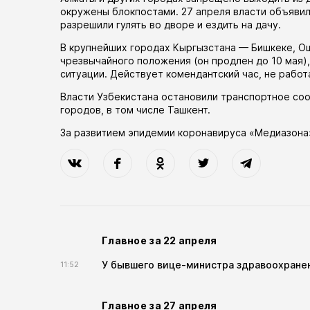
окружены блокпостами. 27 апреля власти
объяви
разрешили гулять во дворе и ездить на дачу.
В крупнейших городах Кыргызстана — Бишкеке, 
чрезвычайного положения (он
продлен
до 10 мая)
ситуации. Действует комендантский час, не рабо
Власти Узбекистана
остановили
транспортное соо
городов, в том числе Ташкент.
За развитием эпидемии коронавируса «Медиазона
Главное за 22 апреля
У бывшего вице-министра здравоохранен
11:52
Главное за 27 апреля