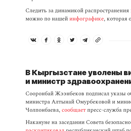
Следить за динамикой распространения
можно по нашей
инфографике
, которая
В Кыргызстане уволены 
и министр здравоохранен
Сооронбай Жээнбеков подписал указы о
министра Алтынай Омурбековой и минис
Чолпонбаева,
сообщает
пресс-служба пр
Накануне на заседании Совета безопасн
раскритиковал
республиканский штаб по