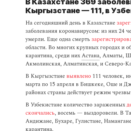
В Казахстане 369 заболев
Кыргызстане — 111, в Узб
На сегодняшний день в Казахстане
заре
заболевания коронавирусом: из них 24 ч
умерли. Еще одна смерть
зарегистриров
области. Во многих крупных городах и о
карантина, среди них
Астана
, Алматы, Ш
Акмолинская, Алматинская, и Северо-Ка
В Кыргызстане
выявлено
111 человек, 
марта по 15 апреля в Бишкеке, Оше и Дж
районах страны действует режим чрезвы
В Узбекистане количество зараженных
д
скончались
, восемь — выздоровели. В Т
Андижане, Бухаре, Гулистане, Наманга
карантина.