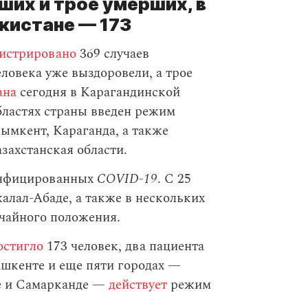
ших и трое умерших, в
екистане — 173
гистрировано
369 случаев
еловека уже выздоровели, а трое
ана
сегодня в Карагандинской
бластях страны введен режим
ымкент, Караганда, а также
захстанская области.
инфицированных
COVID-19
. С 25
алал-Абаде, а также в нескольких
чайного положения.
остигло
173 человек, два пациента
ашкенте и еще пяти городах —
не и Самарканде —
действует
режим