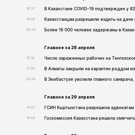
В Казахстане COVID-19 подтвержден у 8
16:37
Казахстанцам разрешили ездить на дачи 
18:20
Более 16 000 человек задержаны в Каза
20:24
Главное за 28 апреля
Число зараженных рабочих на Тенгизск
15:16
В Алматы закрыли на карантин роддом из
17:05
В Экибастузе уволили главного санврача
20:36
Главное за 29 апреля
ГСИН Кыргызстана разрешила адвокатам 
14:22
Госкомиссия Казахстана решила смягчить
19:59