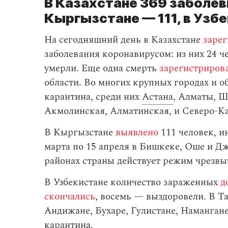
В Казахстане 369 заболев
Кыргызстане — 111, в Узб
На сегодняшний день в Казахстане
заре
заболевания коронавирусом: из них 24 ч
умерли. Еще одна смерть
зарегистриров
области. Во многих крупных городах и о
карантина, среди них
Астана
, Алматы, Ш
Акмолинская, Алматинская, и Северо-Ка
В Кыргызстане
выявлено
111 человек, 
марта по 15 апреля в Бишкеке, Оше и Дж
районах страны действует режим чрезвы
В Узбекистане количество зараженных
д
скончались
, восемь — выздоровели. В Т
Андижане, Бухаре, Гулистане, Наманга
карантина.