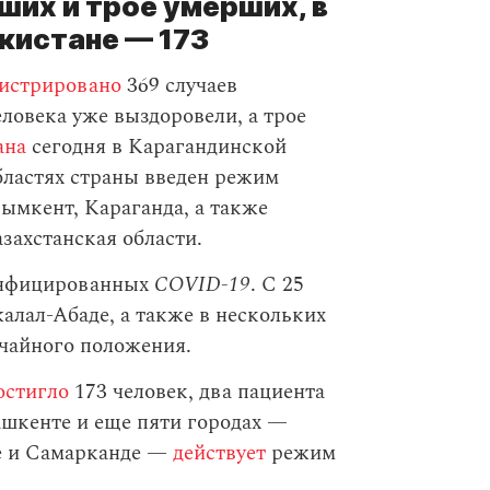
ших и трое умерших, в
екистане — 173
гистрировано
369 случаев
еловека уже выздоровели, а трое
ана
сегодня в Карагандинской
бластях страны введен режим
ымкент, Караганда, а также
захстанская области.
инфицированных
COVID-19
. С 25
алал-Абаде, а также в нескольких
чайного положения.
остигло
173 человек, два пациента
ашкенте и еще пяти городах —
не и Самарканде —
действует
режим