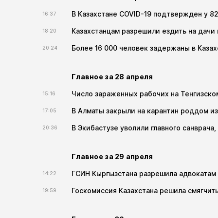
В Казахстане COVID-19 подтвержден у 8
16:37
Казахстанцам разрешили ездить на дачи 
18:20
Более 16 000 человек задержаны в Каза
20:24
Главное за 28 апреля
Число зараженных рабочих на Тенгизск
15:16
В Алматы закрыли на карантин роддом из
17:05
В Экибастузе уволили главного санврача
20:36
Главное за 29 апреля
ГСИН Кыргызстана разрешила адвокатам 
14:22
Госкомиссия Казахстана решила смягчить
19:59