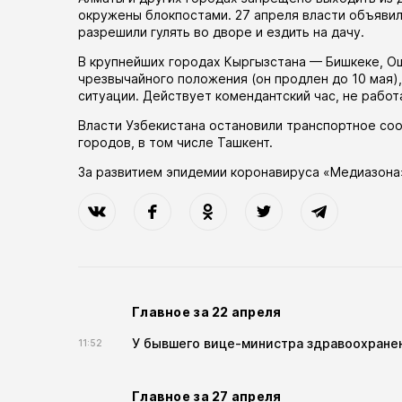
окружены блокпостами. 27 апреля власти
объяви
разрешили гулять во дворе и ездить на дачу.
В крупнейших городах Кыргызстана — Бишкеке, 
чрезвычайного положения (он
продлен
до 10 мая)
ситуации. Действует комендантский час, не рабо
Власти Узбекистана
остановили
транспортное соо
городов, в том числе Ташкент.
За развитием эпидемии коронавируса «Медиазона
Главное за 22 апреля
У бывшего вице-министра здравоохранен
11:52
Главное за 27 апреля