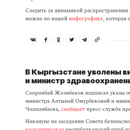
Следить за динамикой распространения
можно по нашей
инфографике
, которая
В Кыргызстане уволены 
и министр здравоохранен
Сооронбай Жээнбеков подписал указы о
министра Алтынай Омурбековой и минис
Чолпонбаева,
сообщает
пресс-служба пр
Накануне на заседании Совета безопасн
раскритиковал
республиканский штаб по