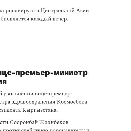
 коронавируса в Центральной Азии
 обновляется каждый вечер.
вице-премьер-министр
ия
б увольнении вице-премьер-
тра здравоохранения Космосбека
езидента Кыргызстана.
ости Сооронбай Жээнбеков
 противодействию коронавирусу и