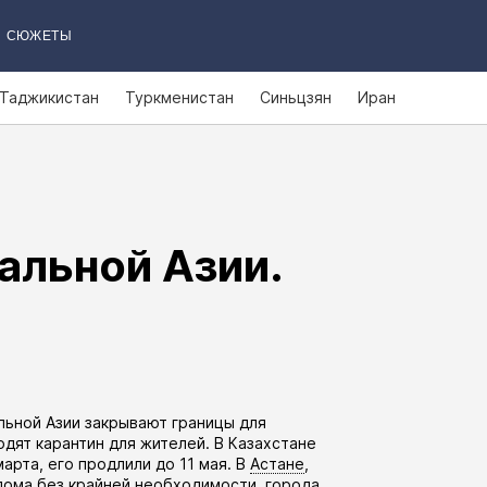
СЮЖЕТЫ
Таджикистан
Туркменистан
Синьцзян
Иран
альной Азии.
льной Азии закрывают границы для
дят карантин для жителей. В Казахстане
марта, его
продлили
до 11 мая. В
Астане
,
дома без крайней необходимости, города